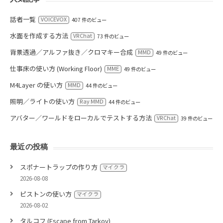
話者一覧
VOICEVOX
407 件のビュー
水面を作成する方法
VRChat
73 件のビュー
背景透過／アルファ抜き／クロマキー合成
MMD
49 件のビュー
仕事床の使い方 (Working Floor)
MME
49 件のビュー
M4Layer の使い方
MMD
44 件のビュー
照明／ライトの使い方
Ray MMD
44 件のビュー
アバター／ワールドをローカルでテストする方法
VRChat
39 件のビュー
最近の投稿
スポナートラップの作り方
マイクラ
2026-08-08
ピストンの使い方
マイクラ
2026-08-02
タルコフ (Escape from Tarkov)