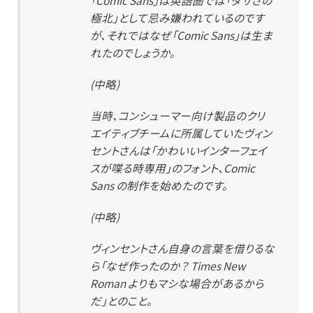
極北」として忌み嫌われているのです
が、それではなぜ「Comic Sans」は生ま
れたのでしょうか。
(中略)
当時、コンシューマー向け製品のクリ
エイティブチームに所属していたヴィン
セントさんは「かわいいインターフェイ
スが喋る時専用」のフォント、Comic
Sans の制作を始めたのです。
(中略)
ヴィンセントさん自身の言葉を借りるな
ら「なぜ作ったのか？ Times New
Roman よりもマシな場合があるから
だ」とのこと。