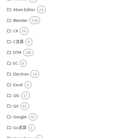
Atom Editor
25
Blender
728
C#
36
C言語
4
DTM
283
EC
8
Electron
14
Excel
6
GIS
17
Git
81
Google
47
Go言語
1