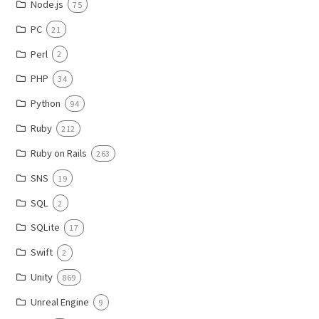
Node.js
75
PC
21
Perl
2
PHP
34
Python
94
Ruby
212
Ruby on Rails
263
SNS
19
SQL
2
SQLite
17
Swift
2
Unity
869
Unreal Engine
9