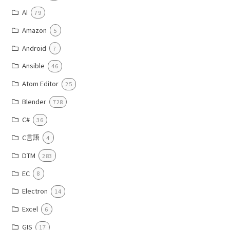
AI
79
Amazon
5
Android
7
Ansible
46
Atom Editor
25
Blender
728
C#
36
C言語
4
DTM
283
EC
8
Electron
14
Excel
6
GIS
17