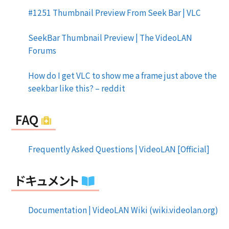
#1251 Thumbnail Preview From Seek Bar | VLC
SeekBar Thumbnail Preview | The VideoLAN
Forums
How do I get VLC to show me a frame just above the
seekbar like this? – reddit
FAQ
Frequently Asked Questions | VideoLAN [Official]
ドキュメント
Documentation | VideoLAN Wiki (wiki.videolan.org)