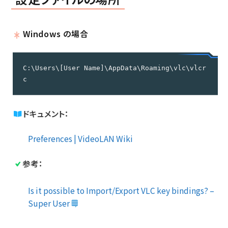
Windows の場合
C:\Users\[User Name]\AppData\Roaming\vlc\vlcr
c
ドキュメント：
Preferences | VideoLAN Wiki
参考：
Is it possible to Import/Export VLC key bindings? –
Super User