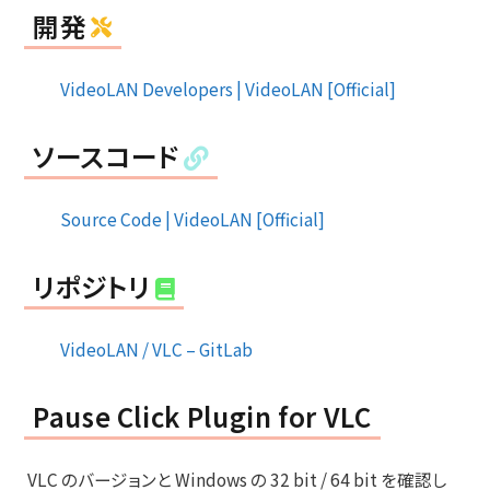
開発
VideoLAN Developers | VideoLAN [Official]
ソースコード
Source Code | VideoLAN [Official]
リポジトリ
VideoLAN / VLC – GitLab
Pause Click Plugin for VLC
VLC のバージョンと Windows の 32 bit / 64 bit を確認し