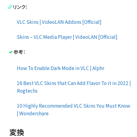
リンク：
VLC Skins | VideoLAN Addons [Official]
Skins – VLC Media Player | VideoLAN [Official]
参考：
How To Enable Dark Mode in VLC | Alphr
16 Best VLC Skins that Can Add Flavor To it in 2022 |
Rogtechs
10 Highly Recommended VLC Skins You Must Know
| Wondershare
変換