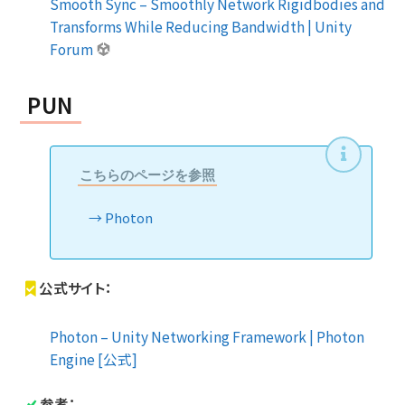
Smooth Sync – Smoothly Network Rigidbodies and
Transforms While Reducing Bandwidth | Unity
Forum
PUN
こちらのページを参照
Photon
公式サイト：
Photon – Unity Networking Framework | Photon
Engine [公式]
参考：