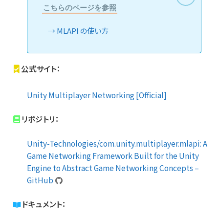
こちらのページを参照
MLAPI の使い方
公式サイト：
Unity Multiplayer Networking [Official]
リポジトリ：
Unity-Technologies/com.unity.multiplayer.mlapi: A
Game Networking Framework Built for the Unity
Engine to Abstract Game Networking Concepts –
GitHub
ドキュメント：