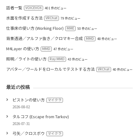
話者一覧
VOICEVOX
401 件のビュー
水面を作成する方法
VRChat
79 件のビュー
仕事床の使い方 (Working Floor)
MME
50 件のビュー
背景透過／アルファ抜き／クロマキー合成
MMD
48 件のビュー
M4Layer の使い方
MMD
47 件のビュー
照明／ライトの使い方
Ray MMD
43 件のビュー
アバター／ワールドをローカルでテストする方法
VRChat
40 件のビュー
最近の投稿
ピストンの使い方
マイクラ
2026-08-02
タルコフ (Escape from Tarkov)
2026-07-31
弓矢／クロスボウ
マイクラ