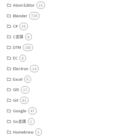
Atom Editor
25
Blender
728
C#
36
C言語
4
DTM
283
EC
8
Electron
14
Excel
6
GIS
17
Git
81
Google
47
Go言語
1
Homebrew
2