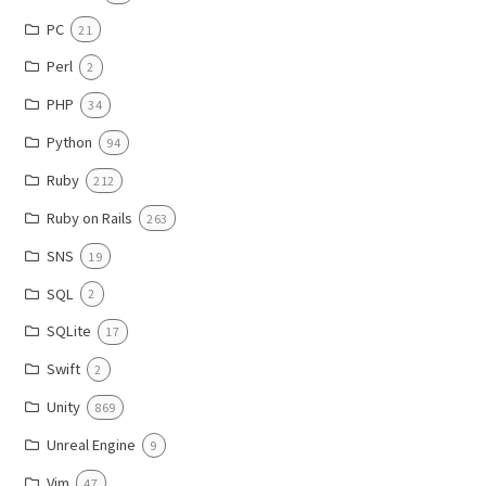
PC
21
Perl
2
PHP
34
Python
94
Ruby
212
Ruby on Rails
263
SNS
19
SQL
2
SQLite
17
Swift
2
Unity
869
Unreal Engine
9
Vim
47