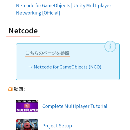
Netcode for GameObjects | Unity Multiplayer
Networking [Official]
Netcode
こちらのページを参照
Netcode for GameObjects (NGO)
動画：
Complete Multiplayer Tutorial
Project Setup