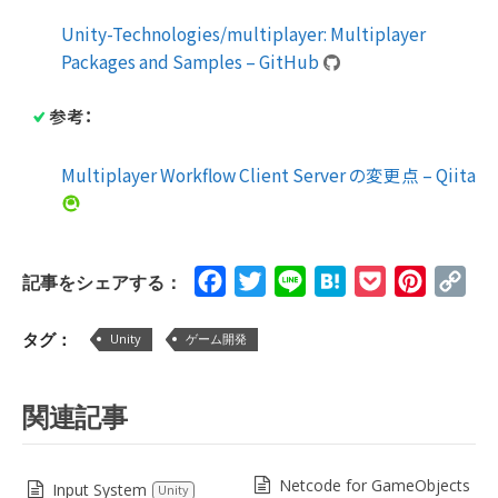
Unity-Technologies/multiplayer: Multiplayer
Packages and Samples – GitHub
参考：
Multiplayer Workflow Client Server の変更点 – Qiita
Facebook
Twitter
Line
Hatena
Pocket
Pinteres
Cop
記事をシェアする：
Lin
タグ：
Unity
ゲーム開発
関連記事
Netcode for GameObjects
Input System
Unity