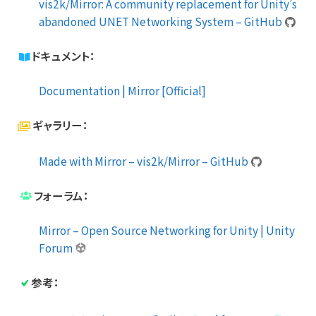
vis2k/Mirror: A community replacement for Unity’s
abandoned UNET Networking System – GitHub
ドキュメント：
Documentation | Mirror [Official]
ギャラリー：
Made with Mirror – vis2k/Mirror – GitHub
フォーラム：
Mirror – Open Source Networking for Unity | Unity
Forum
参考：