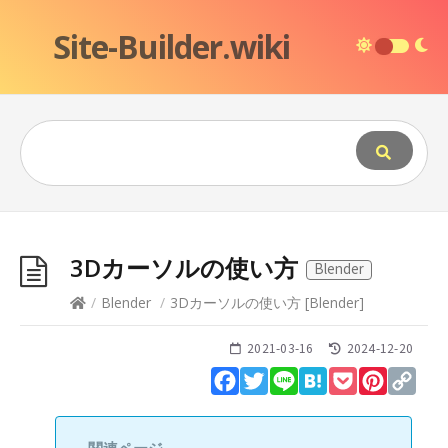
Site-Builder.wiki
3Dカーソルの使い方
Blender
/
Blender
/
3Dカーソルの使い方
[
Blender
]
2021-03-16
2024-12-20
Facebook
Twitter
Line
Hatena
Pocket
Pinteres
Cop
Lin