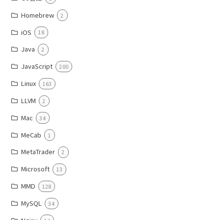
Homebrew
2
iOS
18
Java
2
JavaScript
200
Linux
163
LLVM
2
Mac
34
MeCab
1
MetaTrader
2
Microsoft
13
MMD
128
MySQL
34