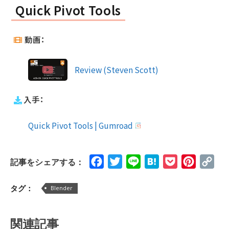
Quick Pivot Tools
動画：
Review (Steven Scott)
入手：
Quick Pivot Tools | Gumroad
Facebook
Twitter
Line
Hatena
Pocket
Pinteres
Cop
記事をシェアする：
Lin
タグ：
Blender
関連記事