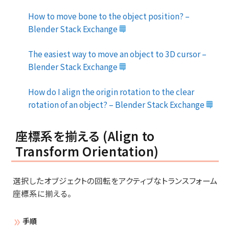
How to move bone to the object position? –
Blender Stack Exchange
The easiest way to move an object to 3D cursor –
Blender Stack Exchange
How do I align the origin rotation to the clear
rotation of an object? – Blender Stack Exchange
座標系を揃える (Align to
Transform Orientation)
選択したオブジェクトの回転をアクティブなトランスフォーム
座標系に揃える。
手順