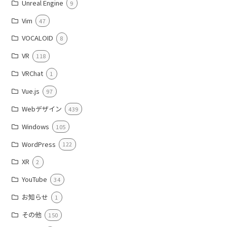
Unreal Engine
9
Vim
47
VOCALOID
8
VR
118
VRChat
1
Vue.js
97
Webデザイン
439
Windows
105
WordPress
122
XR
2
YouTube
34
お知らせ
1
その他
150