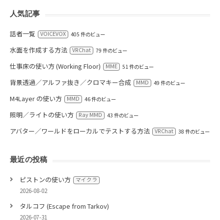
人気記事
話者一覧
VOICEVOX
405 件のビュー
水面を作成する方法
VRChat
79 件のビュー
仕事床の使い方 (Working Floor)
MME
51 件のビュー
背景透過／アルファ抜き／クロマキー合成
MMD
49 件のビュー
M4Layer の使い方
MMD
46 件のビュー
照明／ライトの使い方
Ray MMD
43 件のビュー
アバター／ワールドをローカルでテストする方法
VRChat
38 件のビュー
最近の投稿
ピストンの使い方
マイクラ
2026-08-02
タルコフ (Escape from Tarkov)
2026-07-31