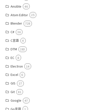
Ansible
46
Atom Editor
25
Blender
728
C#
36
C言語
4
DTM
283
EC
8
Electron
14
Excel
6
GIS
17
Git
81
Google
47
Go言語
1