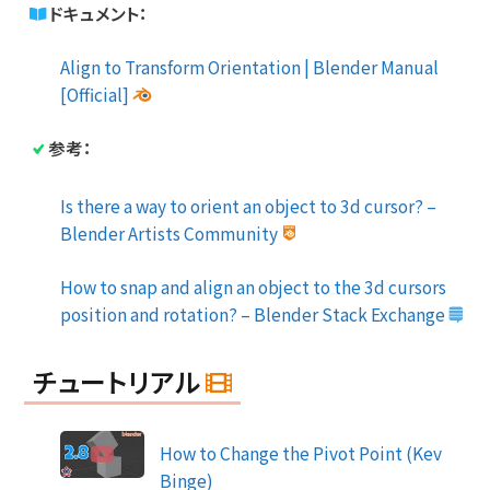
ドキュメント：
Align to Transform Orientation | Blender Manual
[Official]
参考：
Is there a way to orient an object to 3d cursor? –
Blender Artists Community
How to snap and align an object to the 3d cursors
position and rotation? – Blender Stack Exchange
チュートリアル
How to Change the Pivot Point (Kev
Binge)