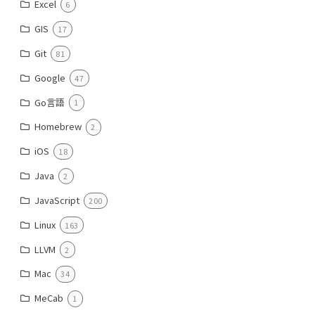
Excel
6
GIS
17
Git
81
Google
47
Go言語
1
Homebrew
2
iOS
18
Java
2
JavaScript
200
Linux
163
LLVM
2
Mac
34
MeCab
1