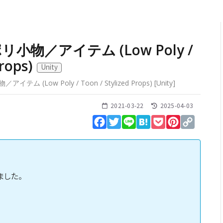
物／アイテム (Low Poly /
Props)
Unity
 (Low Poly / Toon / Stylized Props)
[
Unity
]
2021-03-22
2025-04-03
Facebook
Twitter
Line
Hatena
Pocket
Pinterest
Copy
Link
した。