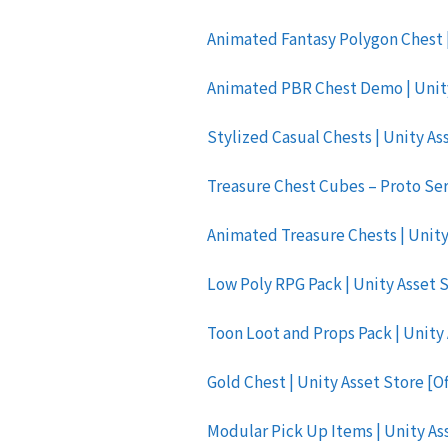
Animated Fantasy Polygon Chest | 
Animated PBR Chest Demo | Unity 
Stylized Casual Chests | Unity Ass
Treasure Chest Cubes – Proto Seri
Animated Treasure Chests | Unity 
Low Poly RPG Pack | Unity Asset S
Toon Loot and Props Pack | Unity 
Gold Chest | Unity Asset Store [Of
Modular Pick Up Items | Unity Ass