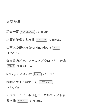
人気記事
話者一覧
VOICEVOX
397 件のビュー
水面を作成する方法
VRChat
75 件のビュー
仕事床の使い方 (Working Floor)
MME
51 件のビュー
背景透過／アルファ抜き／クロマキー合成
MMD
49 件のビュー
M4Layer の使い方
MMD
46 件のビュー
照明／ライトの使い方
Ray MMD
43 件のビュー
アバター／ワールドをローカルでテストす
る方法
VRChat
37 件のビュー