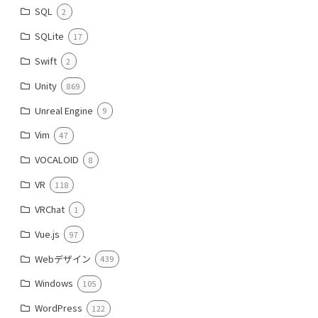
SQL
2
SQLite
17
Swift
2
Unity
869
Unreal Engine
9
Vim
47
VOCALOID
8
VR
118
VRChat
1
Vue.js
97
Webデザイン
439
Windows
105
WordPress
122