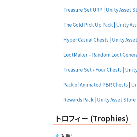
Treasure Set URP | Unity Asset St
The Gold Pick Up Pack | Unity Ass
Hyper Casual Chests | Unity Asset
LootMaker – Random Loot Generato
Treasure Set / Four Chests | Unity
Pack of Animated PBR Chests | Uni
Rewards Pack | Unity Asset Store 
トロフィー (Trophies)
入手：