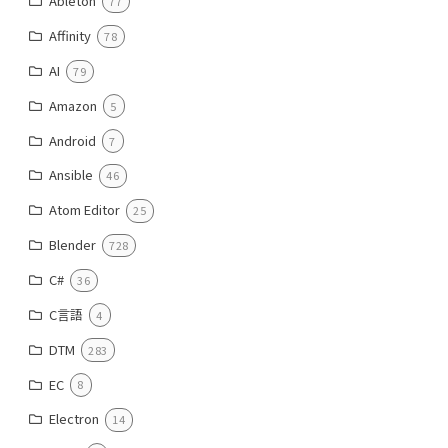
Ableton
77
Affinity
78
AI
79
Amazon
5
Android
7
Ansible
46
Atom Editor
25
Blender
728
C#
36
C言語
4
DTM
283
EC
8
Electron
14