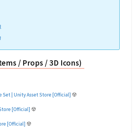
境
物
 / Props / 3D Icons)
Set | Unity Asset Store [Official]
tore [Official]
re [Official]