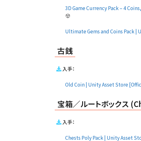
3D Game Currency Pack – 4 Coins, 
Ultimate Gems and Coins Pack | Un
古銭
入手：
Old Coin | Unity Asset Store [Offi
宝箱／ルートボックス (Chest 
入手：
Chests Poly Pack | Unity Asset Sto