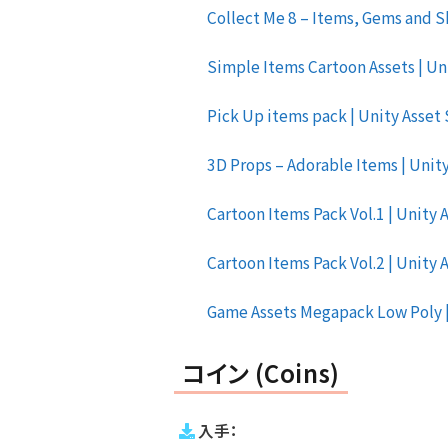
Collect Me 8 – Items, Gems and Sh
Simple Items Cartoon Assets | Uni
Pick Up items pack | Unity Asset S
3D Props – Adorable Items | Unity
Cartoon Items Pack Vol.1 | Unity A
Cartoon Items Pack Vol.2 | Unity A
Game Assets Megapack Low Poly | 
コイン (Coins)
入手：