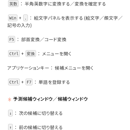
：
半角英数字に変換する／変換を確定する
英数
+
：
絵文字パネルを表示する (絵文字／顔文字／
Win
.
記号の入力)
：
部首変換／コード変換
F5
+
：
メニューを開く
Ctrl
変換
アプリケーションキー
：
候補メニューを開く
+
：
単語を登録する
Ctrl
F7
予測候補ウィンドウ／候補ウィンドウ
：
次の候補に切り替える
↓
：
前の候補に切り替える
↑