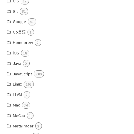
GIS
17
Git
81
Google
47
Go言語
1
Homebrew
2
iOS
18
Java
2
JavaScript
200
Linux
163
LLVM
2
Mac
34
MeCab
1
MetaTrader
2