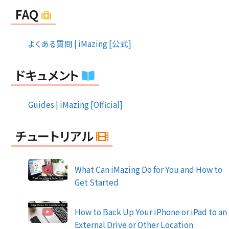
FAQ
よくある質問 | iMazing [公式]
ドキュメント
Guides | iMazing [Official]
チュートリアル
What Can iMazing Do for You and How to
Get Started
How to Back Up Your iPhone or iPad to an
External Drive or Other Location