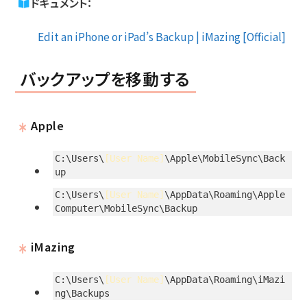
ドキュメント：
Edit an iPhone or iPad’s Backup | iMazing [Official]
バックアップを移動する
Apple
C:\Users\
[User Name]
\Apple\MobileSync\Back
up
C:\Users\
[User Name]
\AppData\Roaming\Apple
Computer\MobileSync\Backup
iMazing
C:\Users\
[User Name]
\AppData\Roaming\iMazi
ng\Backups