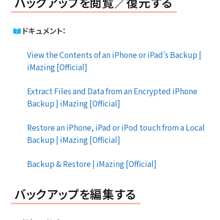
バックアップを閲覧／復元する
ドキュメント：
View the Contents of an iPhone or iPad’s Backup |
iMazing [Official]
Extract Files and Data from an Encrypted iPhone
Backup | iMazing [Official]
Restore an iPhone, iPad or iPod touch from a Local
Backup | iMazing [Official]
Backup & Restore | iMazing [Official]
バックアップを編集する