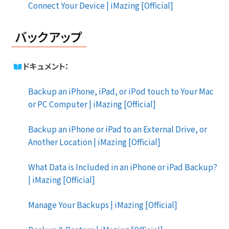
Connect Your Device | iMazing [Official]
バックアップ
ドキュメント：
Backup an iPhone, iPad, or iPod touch to Your Mac
or PC Computer | iMazing [Official]
Backup an iPhone or iPad to an External Drive, or
Another Location | iMazing [Official]
What Data is Included in an iPhone or iPad Backup?
| iMazing [Official]
Manage Your Backups | iMazing [Official]