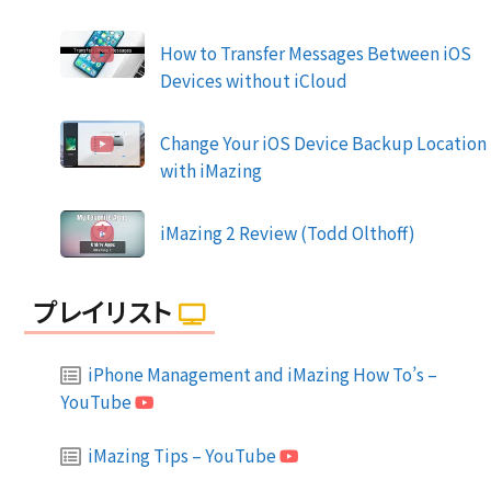
How to Transfer Messages Between iOS
Devices without iCloud
Change Your iOS Device Backup Location
with iMazing
iMazing 2 Review (Todd Olthoff)
プレイリスト
iPhone Management and iMazing How To’s –
YouTube
iMazing Tips – YouTube