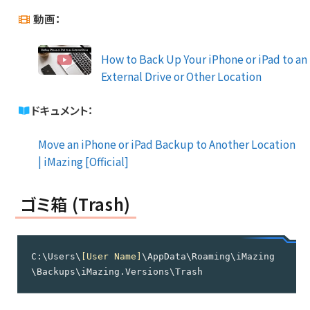
動画：
How to Back Up Your iPhone or iPad to an
External Drive or Other Location
ドキュメント：
Move an iPhone or iPad Backup to Another Location
| iMazing [Official]
ゴミ箱 (Trash)
C:\Users\
[User Name]
\AppData\Roaming\iMazing
\Backups\iMazing.Versions\Trash