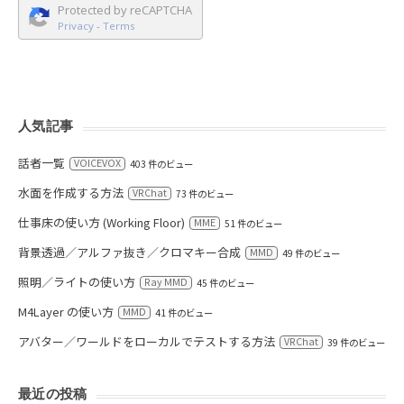
Protected by reCAPTCHA
Privacy
-
Terms
人気記事
話者一覧
VOICEVOX
403 件のビュー
水面を作成する方法
VRChat
73 件のビュー
仕事床の使い方 (Working Floor)
MME
51 件のビュー
背景透過／アルファ抜き／クロマキー合成
MMD
49 件のビュー
照明／ライトの使い方
Ray MMD
45 件のビュー
M4Layer の使い方
MMD
41 件のビュー
アバター／ワールドをローカルでテストする方法
VRChat
39 件のビュー
最近の投稿