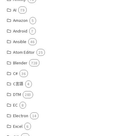
AI
79
Amazon
5
Android
7
Ansible
46
Atom Editor
25
Blender
728
C#
36
C言語
4
DTM
283
EC
8
Electron
14
Excel
6