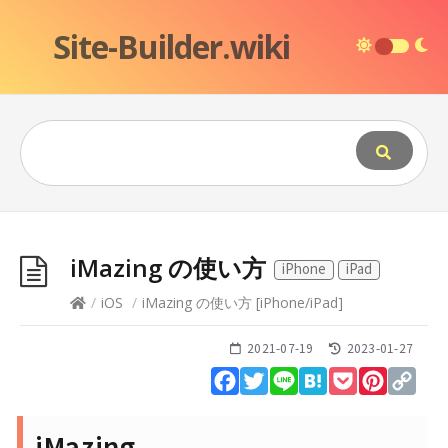
Site-Builder.wiki
iMazing の使い方
iPhone
iPad
/
iOS
/
iMazing の使い方
[
iPhone
/
iPad
]
2021-07-19
2023-01-27
Facebook
Twitter
Line
Hatena
Pocket
Pinteres
Cop
Lin
iMazing