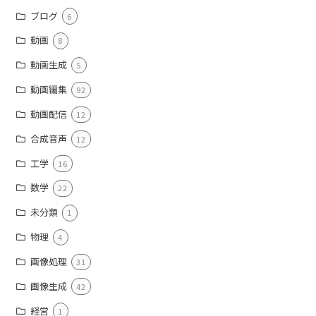
ブログ
6
動画
8
動画生成
5
動画編集
92
動画配信
12
合成音声
12
工学
16
数学
22
未分類
1
物理
4
画像処理
31
画像生成
42
経営
1