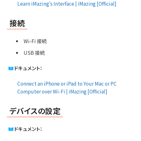
Learn iMazing’s Interface | iMazing [Official]
接続
Wi-Fi 接続
USB 接続
ドキュメント：
Connect an iPhone or iPad to Your Mac or PC
Computer over Wi-Fi | iMazing [Official]
デバイスの設定
ドキュメント：