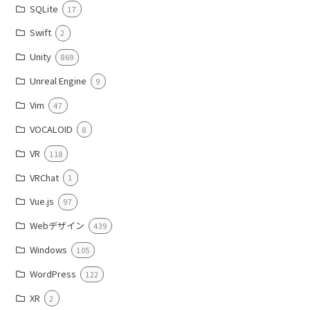
SQLite
17
Swift
2
Unity
869
Unreal Engine
9
Vim
47
VOCALOID
8
VR
118
VRChat
1
Vue.js
97
Webデザイン
439
Windows
105
WordPress
122
XR
2