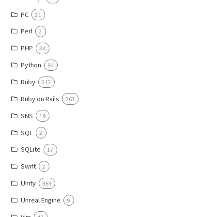
PC
21
Perl
2
PHP
34
Python
94
Ruby
212
Ruby on Rails
263
SNS
19
SQL
2
SQLite
17
Swift
2
Unity
869
Unreal Engine
9
Vim
47