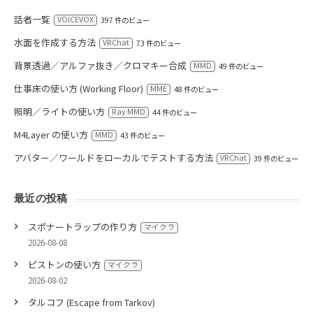
話者一覧
VOICEVOX
397 件のビュー
水面を作成する方法
VRChat
73 件のビュー
背景透過／アルファ抜き／クロマキー合成
MMD
49 件のビュー
仕事床の使い方 (Working Floor)
MME
48 件のビュー
照明／ライトの使い方
Ray MMD
44 件のビュー
M4Layer の使い方
MMD
43 件のビュー
アバター／ワールドをローカルでテストする方法
VRChat
39 件のビュー
最近の投稿
スポナートラップの作り方
マイクラ
2026-08-08
ピストンの使い方
マイクラ
2026-08-02
タルコフ (Escape from Tarkov)