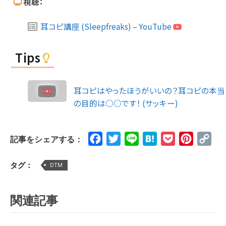
視聴：
耳コピ講座 (Sleepfreaks) – YouTube
Tips
耳コピはやったほうがいいの？耳コピの本当
の目的は○○です！ (サッキー)
Facebook
Twitter
Line
Hatena
Pocket
Pinteres
Cop
記事をシェアする：
Lin
タグ：
DTM
関連記事