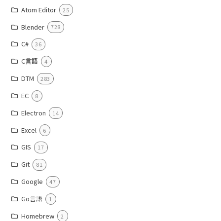
Atom Editor
25
Blender
728
C#
36
C言語
4
DTM
283
EC
8
Electron
14
Excel
6
GIS
17
Git
81
Google
47
Go言語
1
Homebrew
2