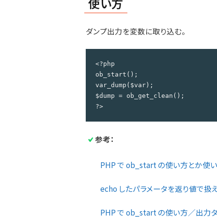
使い方
ダンプ出力を変数に取り込む。
<?php

ob_start();

var_dump($var);

$dump = ob_get_clean();

?>
参考：
PHP で ob_start の使い方とか使い
echo したパラメータを返り値で扱える ob
PHP で ob_start の使い方／