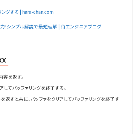
グする | hara-chan.com
て結果出力!シンプル解説で最短理解 | 侍エンジニアブログ
xx
内容を返す。
アしてバッファリングを終了する。
容を返すと共に、バッファをクリアしてバッファリングを終了す