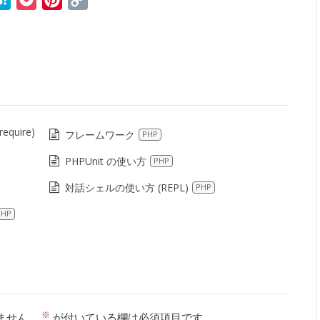
r
ne
Hatena
Pocket
Pinterest
Copy
Link
quire)
フレームワーク
PHP
PHPUnit の使い方
PHP
対話シェルの使い方 (REPL)
PHP
PHP
※
ません。
が付いている欄は必須項目です