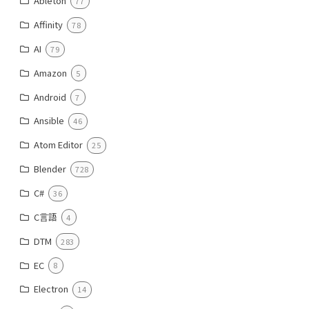
Ableton
77
Affinity
78
AI
79
Amazon
5
Android
7
Ansible
46
Atom Editor
25
Blender
728
C#
36
C言語
4
DTM
283
EC
8
Electron
14