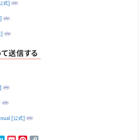
 [公式]
式]
式]
めて送信する
]
]
ual [公式]