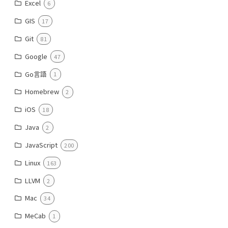
Excel
6
GIS
17
Git
81
Google
47
Go言語
1
Homebrew
2
iOS
18
Java
2
JavaScript
200
Linux
163
LLVM
2
Mac
34
MeCab
1