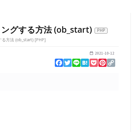
する方法 (ob_start)
PHP
法 (ob_start)
[
PHP
]
2021-10-12
Facebook
Twitter
Line
Hatena
Pocket
Pinterest
Copy
Link