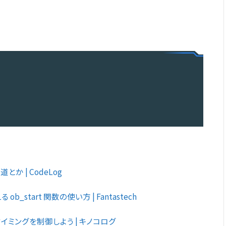
道とか | CodeLog
_start 関数の使い方 | Fantastech
出力タイミングを制御しよう | キノコログ