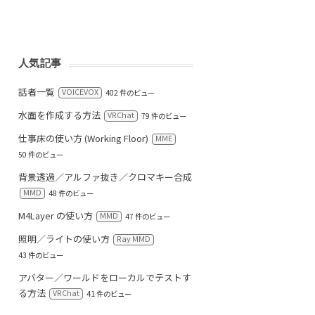
人気記事
話者一覧
VOICEVOX
402 件のビュー
水面を作成する方法
VRChat
79 件のビュー
仕事床の使い方 (Working Floor)
MME
50 件のビュー
背景透過／アルファ抜き／クロマキー合成
MMD
48 件のビュー
M4Layer の使い方
MMD
47 件のビュー
照明／ライトの使い方
Ray MMD
43 件のビュー
アバター／ワールドをローカルでテストす
る方法
VRChat
41 件のビュー