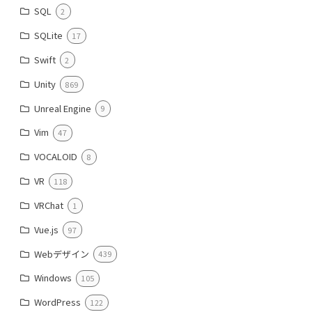
SQL
2
SQLite
17
Swift
2
Unity
869
Unreal Engine
9
Vim
47
VOCALOID
8
VR
118
VRChat
1
Vue.js
97
Webデザイン
439
Windows
105
WordPress
122