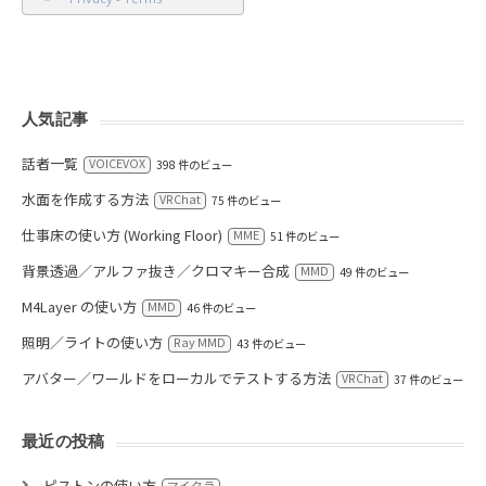
人気記事
話者一覧
VOICEVOX
398 件のビュー
水面を作成する方法
VRChat
75 件のビュー
仕事床の使い方 (Working Floor)
MME
51 件のビュー
背景透過／アルファ抜き／クロマキー合成
MMD
49 件のビュー
M4Layer の使い方
MMD
46 件のビュー
照明／ライトの使い方
Ray MMD
43 件のビュー
アバター／ワールドをローカルでテストする方法
VRChat
37 件のビュー
最近の投稿
ピストンの使い方
マイクラ