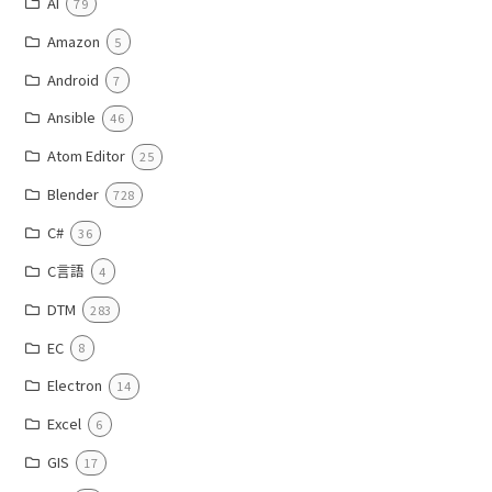
AI
79
Amazon
5
Android
7
Ansible
46
Atom Editor
25
Blender
728
C#
36
C言語
4
DTM
283
EC
8
Electron
14
Excel
6
GIS
17