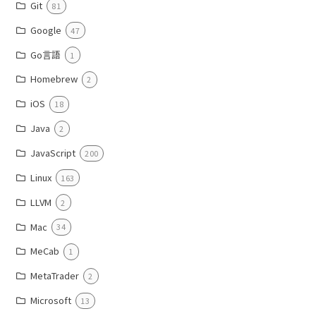
Git
81
Google
47
Go言語
1
Homebrew
2
iOS
18
Java
2
JavaScript
200
Linux
163
LLVM
2
Mac
34
MeCab
1
MetaTrader
2
Microsoft
13