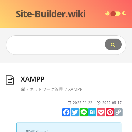
Site-Builder.wiki
XAMPP
/
ネットワーク管理
/
XAMPP
2022-01-22
2022-05-17
Facebook
Twitter
Line
Hatena
Pocket
Pinteres
Cop
Lin