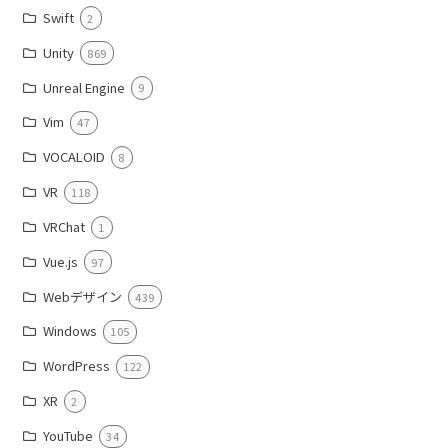
Swift
2
Unity
869
Unreal Engine
9
Vim
47
VOCALOID
8
VR
118
VRChat
1
Vue.js
97
Webデザイン
439
Windows
105
WordPress
122
XR
2
YouTube
34