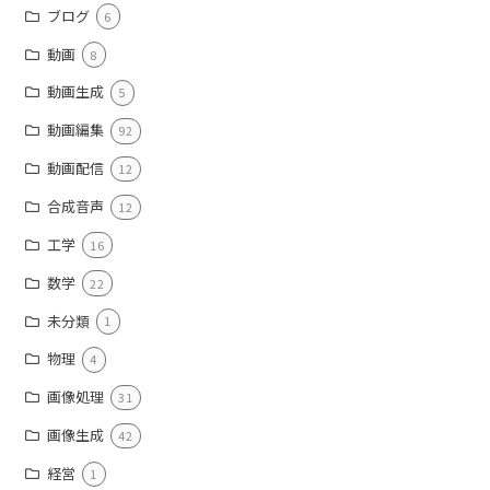
ブログ
6
動画
8
動画生成
5
動画編集
92
動画配信
12
合成音声
12
工学
16
数学
22
未分類
1
物理
4
画像処理
31
画像生成
42
経営
1