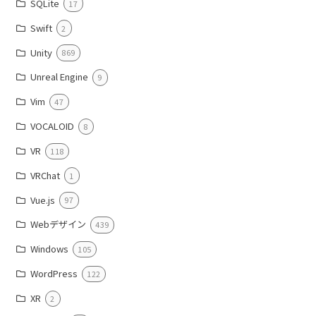
SQLite
17
Swift
2
Unity
869
Unreal Engine
9
Vim
47
VOCALOID
8
VR
118
VRChat
1
Vue.js
97
Webデザイン
439
Windows
105
WordPress
122
XR
2