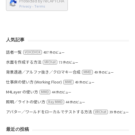
Protected by reCAPTCHA
Privacy
-
Terms
人気記事
話者一覧
VOICEVOX
407 件のビュー
水面を作成する方法
VRChat
73 件のビュー
背景透過／アルファ抜き／クロマキー合成
MMD
49 件のビュー
仕事床の使い方 (Working Floor)
MME
49 件のビュー
M4Layer の使い方
MMD
44 件のビュー
照明／ライトの使い方
Ray MMD
44 件のビュー
アバター／ワールドをローカルでテストする方法
VRChat
39 件のビュー
最近の投稿