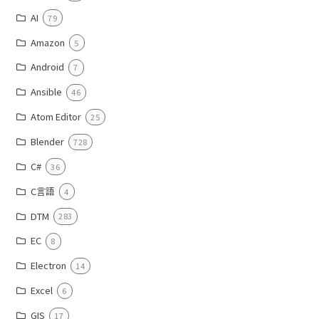
AI
79
Amazon
5
Android
7
Ansible
46
Atom Editor
25
Blender
728
C#
36
C言語
4
DTM
283
EC
8
Electron
14
Excel
6
GIS
17