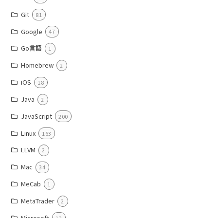
Git
81
Google
47
Go言語
1
Homebrew
2
iOS
18
Java
2
JavaScript
200
Linux
163
LLVM
2
Mac
34
MeCab
1
MetaTrader
2
Microsoft
13