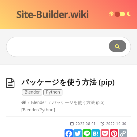
Site-Builder.wiki
パッケージを使う方法 (pip)
Blender
Python
/
Blender
/
パッケージを使う方法 (pip)
[
Blender
/
Python
]
2022-08-01
2022-10-30
Facebook
Twitter
Line
Hatena
Pocket
Pinteres
Cop