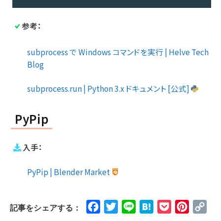
参考：
subprocess で Windows コマンドを実行 | Helve Tech
Blog
subprocess.run | Python 3.x ドキュメント [公式]
PyPip
入手：
PyPip | Blender Market
Facebook
Twitter
Line
Hatena
Pocket
Pinteres
Cop
記事をシェアする：
Lin