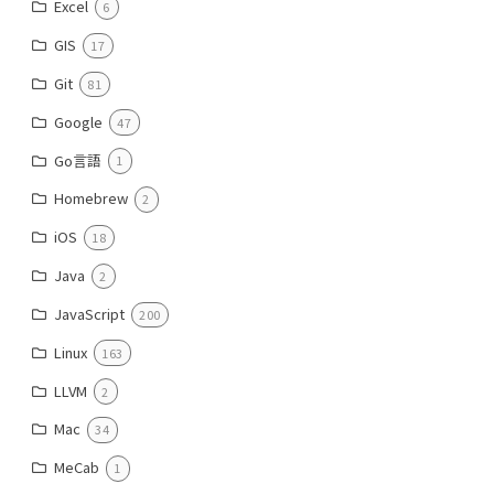
Excel
6
GIS
17
Git
81
Google
47
Go言語
1
Homebrew
2
iOS
18
Java
2
JavaScript
200
Linux
163
LLVM
2
Mac
34
MeCab
1