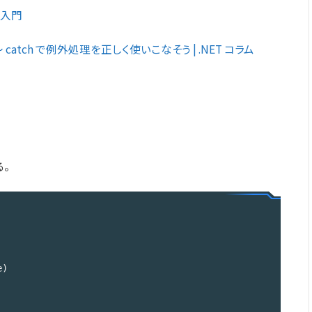
グ入門
y ～ catch で例外処理を正しく使いこなそう | .NET コラム
。
)
