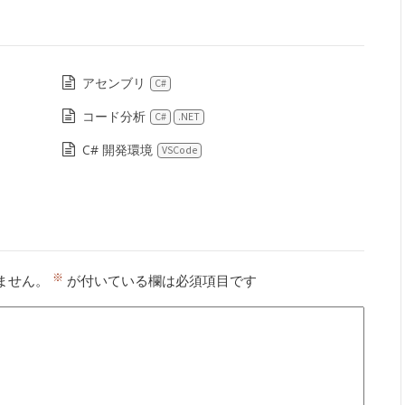
アセンブリ
C#
コード分析
C#
.NET
C# 開発環境
VSCode
※
ません。
が付いている欄は必須項目です