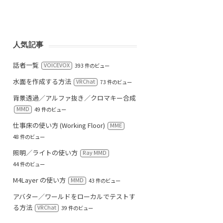
人気記事
話者一覧
VOICEVOX
393 件のビュー
水面を作成する方法
VRChat
73 件のビュー
背景透過／アルファ抜き／クロマキー合成
MMD
49 件のビュー
仕事床の使い方 (Working Floor)
MME
48 件のビュー
照明／ライトの使い方
Ray MMD
44 件のビュー
M4Layer の使い方
MMD
43 件のビュー
アバター／ワールドをローカルでテストす
る方法
VRChat
39 件のビュー