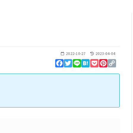
2022-10-27
2023-04-04
Facebook
Twitter
Line
Hatena
Pocket
Pinterest
Copy
Link