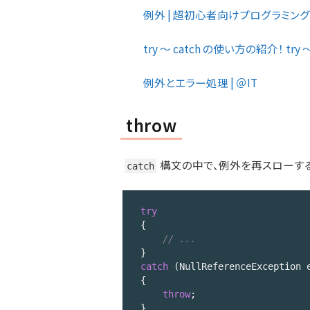
例外 | 超初心者向けプログラミン
try ～ catch の使い方の紹介！ tr
例外とエラー処理 | ＠IT
throw
構文の中で、例外を再スローする
catch
try
{

// ...
catch
 (NullReferenceException e
{

throw
;

}