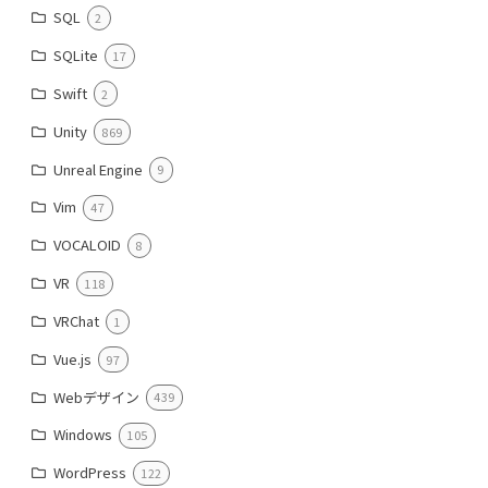
SQL
2
SQLite
17
Swift
2
Unity
869
Unreal Engine
9
Vim
47
VOCALOID
8
VR
118
VRChat
1
Vue.js
97
Webデザイン
439
Windows
105
WordPress
122