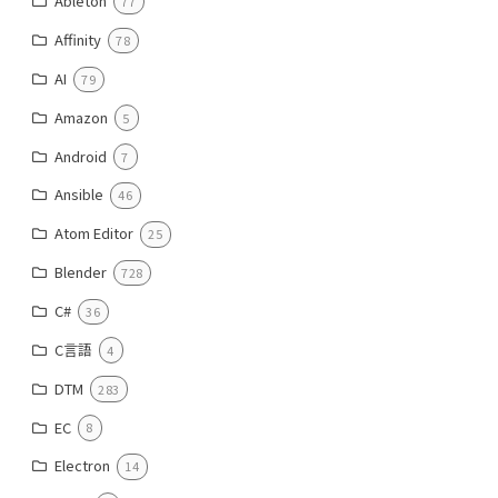
Ableton
77
Affinity
78
AI
79
Amazon
5
Android
7
Ansible
46
Atom Editor
25
Blender
728
C#
36
C言語
4
DTM
283
EC
8
Electron
14