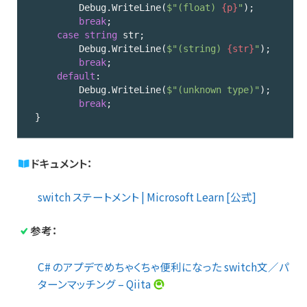
        Debug.WriteLine(
$"(float) 
{p}
"
);

break
;

case
string
 str;

        Debug.WriteLine(
$"(string) 
{str}
"
);

break
;

default
:

        Debug.WriteLine(
$"(unknown type)"
);

break
;

}
Code 
language:
ドキュメント：
C#
(
cs
)
switch ステートメント | Microsoft Learn [公式]
参考：
C# のアプデでめちゃくちゃ便利になった switch文／パ
ターンマッチング – Qiita