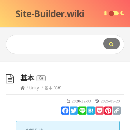
Site-Builder.wiki
基本
C#
/
Unity
/
基本
[
C#
]
2020-12-03
2026-05-29
Facebook
Twitter
Line
Hatena
Pocket
Pinteres
Cop
Lin