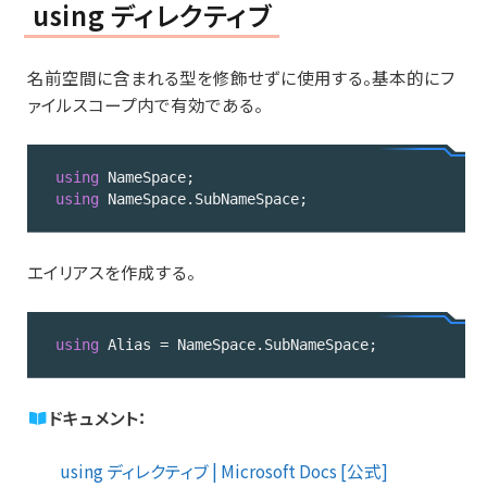
using ディレクティブ
名前空間に含まれる型を修飾せずに使用する。基本的にフ
ァイルスコープ内で有効である。
using
using
 NameSpace.SubNameSpace;
Code 
language:
エイリアスを作成する。
C#
(
cs
)
using
 Alias = NameSpace.SubNameSpace;
Code 
language:
ドキュメント：
C#
(
cs
)
using ディレクティブ | Microsoft Docs [公式]