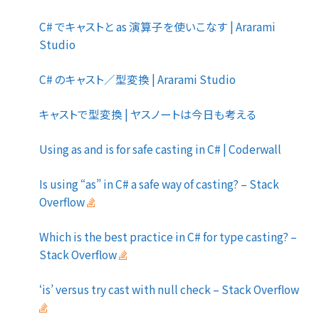
C# でキャストと as 演算子を使いこなす | Ararami
Studio
C# のキャスト／型変換 | Ararami Studio
キャストで型変換 | ヤスノートは今日も考える
Using as and is for safe casting in C# | Coderwall
Is using “as” in C# a safe way of casting? – Stack
Overflow
Which is the best practice in C# for type casting? –
Stack Overflow
‘is’ versus try cast with null check – Stack Overflow