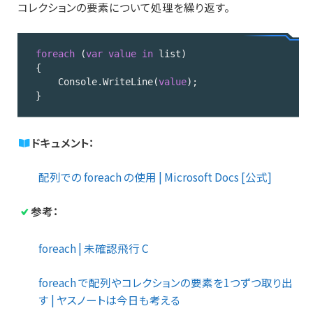
コレクションの要素について処理を繰り返す。
foreach
 (
var
value
in
 list)

{

    Console.WriteLine(
value
);

}
Code 
language:
ドキュメント：
C#
(
cs
)
配列での foreach の使用 | Microsoft Docs [公式]
参考：
foreach | 未確認飛行 C
foreach で配列やコレクションの要素を1つずつ取り出
す | ヤスノートは今日も考える