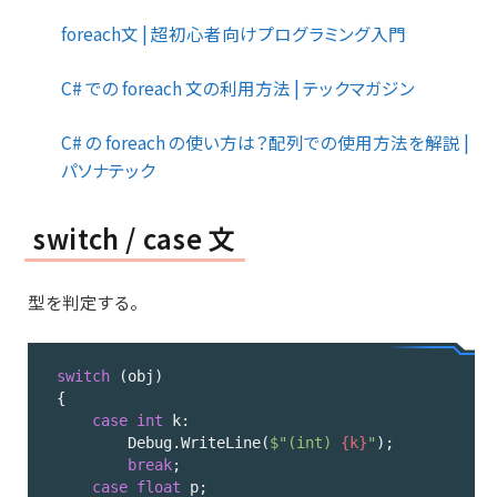
foreach文 | 超初心者向けプログラミング入門
C# での foreach 文の利用方法 | テックマガジン
C# の foreach の使い方は？配列での使用方法を解説 |
パソナテック
switch / case 文
型を判定する。
switch
 (obj)

{

case
int
 k:

        Debug.WriteLine(
$"(int) 
{k}
"
);

break
;

case
float
 p;
