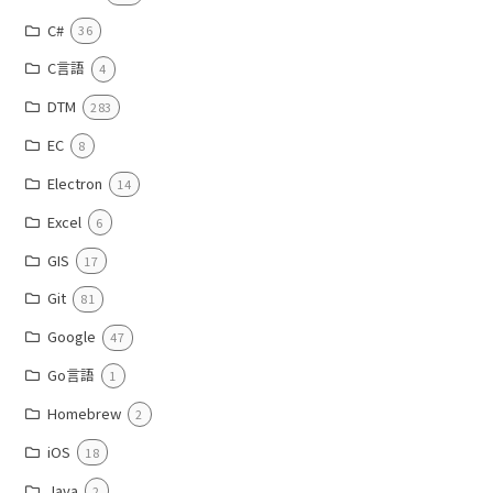
C#
36
C言語
4
DTM
283
EC
8
Electron
14
Excel
6
GIS
17
Git
81
Google
47
Go言語
1
Homebrew
2
iOS
18
Java
2