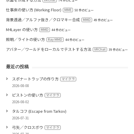
74 件のビュー
仕事床の使い方 (Working Floor)
MME
50 件のビュー
背景透過／アルファ抜き／クロマキー合成
MMD
49 件のビュー
M4Layer の使い方
MMD
44 件のビュー
照明／ライトの使い方
Ray MMD
44 件のビュー
アバター／ワールドをローカルでテストする方法
VRChat
39 件のビュー
最近の投稿
スポナートラップの作り方
マイクラ
2026-08-08
ピストンの使い方
マイクラ
2026-08-02
タルコフ (Escape from Tarkov)
2026-07-31
弓矢／クロスボウ
マイクラ
2026-07-30