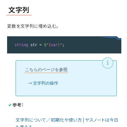
文字列
変数を文字列に埋め込む。
string
 str = 
$"
{
var
}
"
;
Code 
language:
C#
こちらのページを参照
(
cs
)
文字列の操作
参考：
文字列について／初期化や使い方 | ヤスノートは今日
も考える