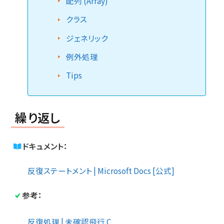
配列 (Array)
クラス
ジェネリック
例外処理
Tips
繰り返し
ドキュメント：
反復ステートメント | Microsoft Docs [公式]
参考：
反復処理 | 未確認飛行 C