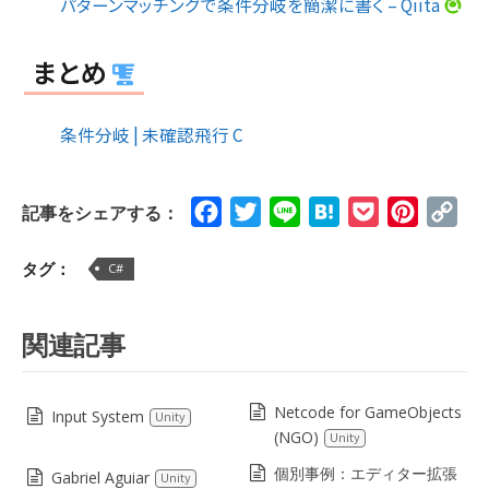
パターンマッチングで条件分岐を簡潔に書く – Qiita
まとめ
条件分岐 | 未確認飛行 C
Facebook
Twitter
Line
Hatena
Pocket
Pinteres
Cop
記事をシェアする：
Lin
タグ：
C#
関連記事
Netcode for GameObjects
Input System
Unity
(NGO)
Unity
個別事例：エディター拡張
Gabriel Aguiar
Unity