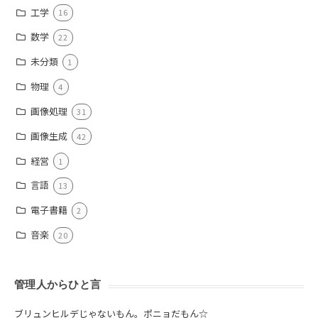
工学
16
数学
22
未分類
1
物理
4
画像処理
31
画像生成
42
経営
1
言語
13
電子書籍
2
音楽
20
管理人からひと言
ブリュンヒルデじゃないもん。ポニョだもん☆