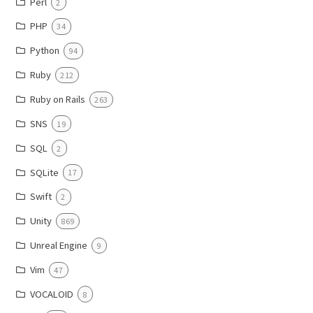
Perl
2
PHP
34
Python
94
Ruby
212
Ruby on Rails
263
SNS
19
SQL
2
SQLite
17
Swift
2
Unity
869
Unreal Engine
9
Vim
47
VOCALOID
8