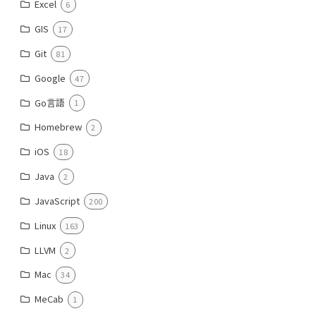
Excel
6
GIS
17
Git
81
Google
47
Go言語
1
Homebrew
2
iOS
18
Java
2
JavaScript
200
Linux
163
LLVM
2
Mac
34
MeCab
1