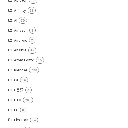
Ableton
77
Affinity
78
AI
79
Amazon
5
Android
7
Ansible
46
Atom Editor
25
Blender
728
C#
36
C言語
4
DTM
283
EC
8
Electron
14