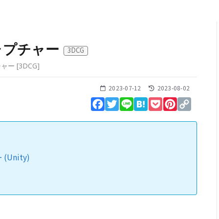
ャプチャー
3DCG
チャー
[
3DCG
]
2023-07-12
2023-08-02
Facebook
Twitter
Line
Hatena
Pocket
Pinterest
Copy
Link
Unity)