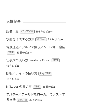
人気記事
話者一覧
VOICEVOX
393 件のビュー
水面を作成する方法
VRChat
73 件のビュー
背景透過／アルファ抜き／クロマキー合成
MMD
49 件のビュー
仕事床の使い方 (Working Floor)
MME
48 件のビュー
照明／ライトの使い方
Ray MMD
44 件のビュー
M4Layer の使い方
MMD
43 件のビュー
アバター／ワールドをローカルでテストす
る方法
VRChat
39 件のビュー