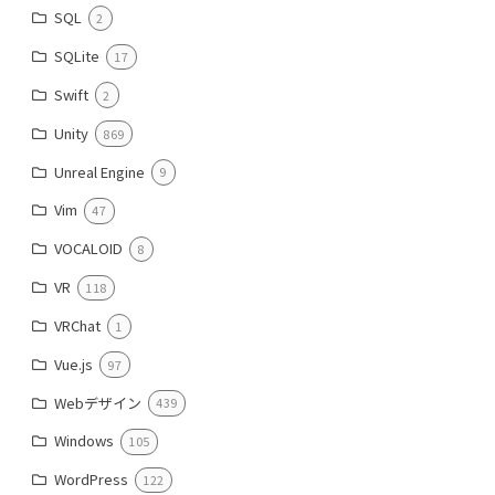
SQL
2
SQLite
17
Swift
2
Unity
869
Unreal Engine
9
Vim
47
VOCALOID
8
VR
118
VRChat
1
Vue.js
97
Webデザイン
439
Windows
105
WordPress
122