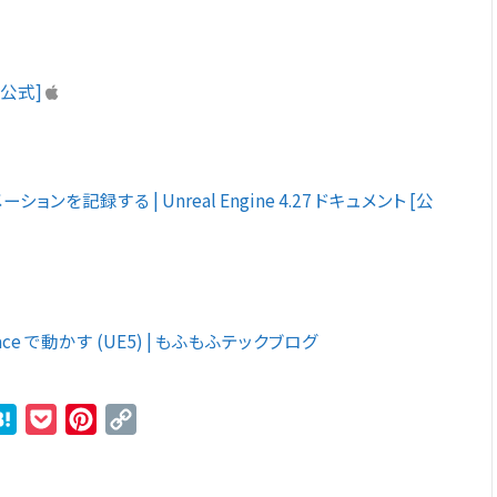
e [公式]
ンを記録する | Unreal Engine 4.27 ドキュメント [公
 Face で動かす (UE5) | もふもふテックブログ
r
ne
Hatena
Pocket
Pinterest
Copy
Link