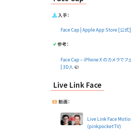
入手：
Face Cap | Apple App Store [公式
参考：
Face Cap – iPhone X 
| 3D人
Live Link Face
動画：
Live Link Face Moti
(pinkpocketTV)