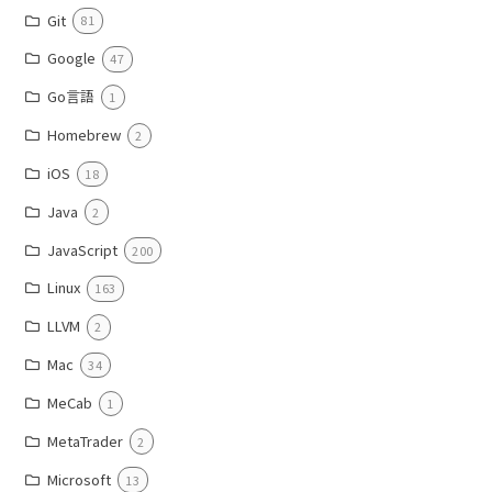
Git
81
Google
47
Go言語
1
Homebrew
2
iOS
18
Java
2
JavaScript
200
Linux
163
LLVM
2
Mac
34
MeCab
1
MetaTrader
2
Microsoft
13