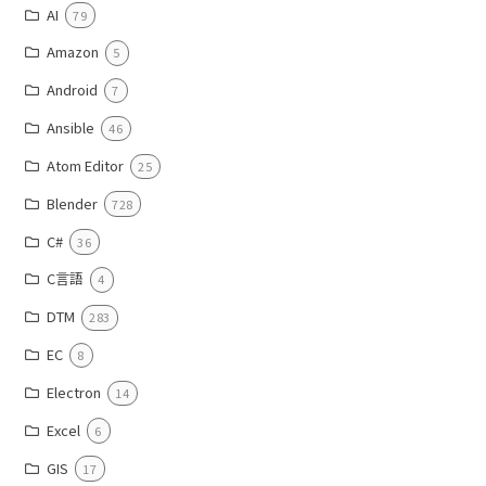
AI
79
Amazon
5
Android
7
Ansible
46
Atom Editor
25
Blender
728
C#
36
C言語
4
DTM
283
EC
8
Electron
14
Excel
6
GIS
17