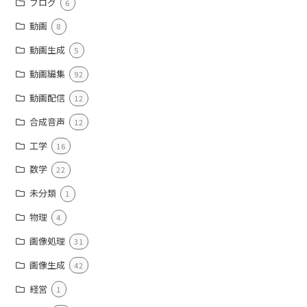
ブログ
6
動画
8
動画生成
5
動画編集
92
動画配信
12
合成音声
12
工学
16
数学
22
未分類
1
物理
4
画像処理
31
画像生成
42
経営
1