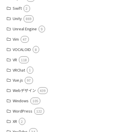
Swift
2
Unity
869
Unreal Engine
9
Vim
47
VOCALOID
8
VR
118
VRChat
1
Vue.js
97
Webデザイン
439
Windows
105
WordPress
122
XR
2
YouTube
34