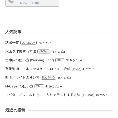
Privacy
-
Terms
人気記事
話者一覧
VOICEVOX
392 件のビュー
水面を作成する方法
VRChat
78 件のビュー
仕事床の使い方 (Working Floor)
MME
48 件のビュー
背景透過／アルファ抜き／クロマキー合成
MMD
48 件のビュー
照明／ライトの使い方
Ray MMD
46 件のビュー
M4Layer の使い方
MMD
44 件のビュー
アバター／ワールドをローカルでテストする方法
VRChat
40 件のビュー
最近の投稿