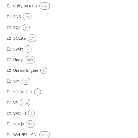
Ruby on Rails
263
SNS
19
SQL
2
SQLite
17
Swift
2
Unity
869
Unreal Engine
9
Vim
47
VOCALOID
8
VR
118
VRChat
1
Vue.js
97
Webデザイン
439