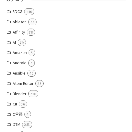
3DCG
146
Ableton
77
Affinity
78
AI
79
Amazon
5
Android
7
Ansible
46
Atom Editor
25
Blender
728
C#
36
C言語
4
DTM
283