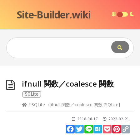
Site-Builder.wiki
ifnull 関数／coalesce 関数
SQLite
/
SQLite
/
ifnull 関数／coalesce 関数
[
SQLite
]
2018-06-17
2022-02-21
Facebook
Twitter
Line
Hatena
Pocket
Pinteres
Cop
Lin