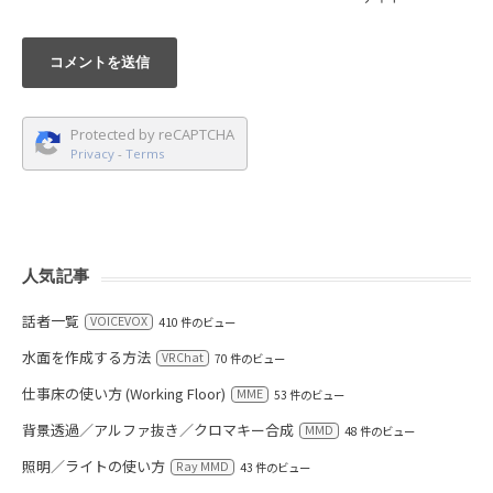
Protected by reCAPTCHA
Privacy
-
Terms
人気記事
話者一覧
VOICEVOX
410 件のビュー
水面を作成する方法
VRChat
70 件のビュー
仕事床の使い方 (Working Floor)
MME
53 件のビュー
背景透過／アルファ抜き／クロマキー合成
MMD
48 件のビュー
照明／ライトの使い方
Ray MMD
43 件のビュー