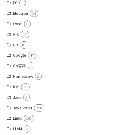
EC
8
Electron
14
Excel
6
GIS
17
Git
81
Google
47
Go言語
1
Homebrew
2
iOS
18
Java
2
JavaScript
200
Linux
163
LLVM
2