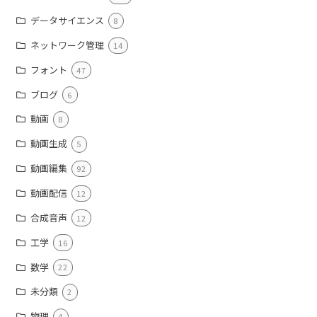
データサイエンス
8
ネットワーク管理
14
フォント
47
ブログ
6
動画
8
動画生成
5
動画編集
92
動画配信
12
合成音声
12
工学
16
数学
22
未分類
2
物理
4