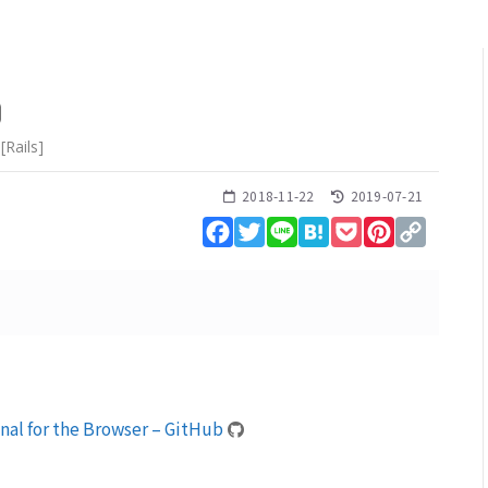
方
[
Rails
]
2018-11-22
2019-07-21
Facebook
Twitter
Line
Hatena
Pocket
Pinterest
Copy
Link
al for the Browser – GitHub