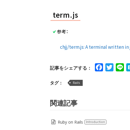
term.js
参考：
chjj/term.js: A terminal written i
Facebook
Twitte
Li
記事をシェアする：
タグ：
Rails
関連記事
Ruby on Rails
Introduction