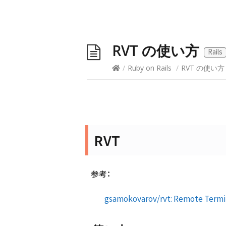
RVT の使い方
Rails
/
Ruby on Rails
/
RVT の使い
RVT
参考：
gsamokovarov/rvt: Remote Termin