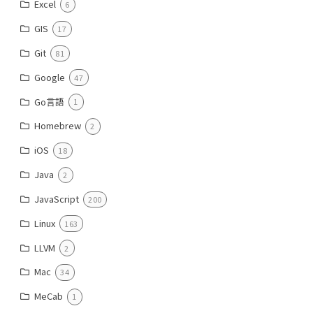
Excel
6
GIS
17
Git
81
Google
47
Go言語
1
Homebrew
2
iOS
18
Java
2
JavaScript
200
Linux
163
LLVM
2
Mac
34
MeCab
1