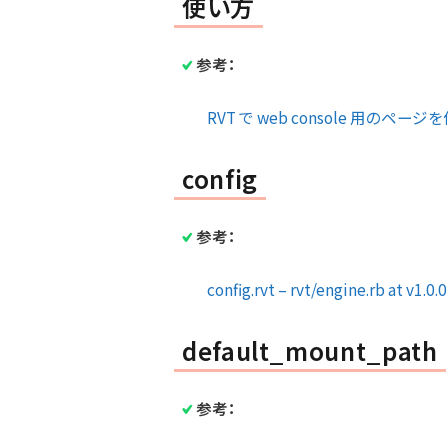
使い方
参考：
RVT で web console 用のページを
config
参考：
config.rvt – rvt/engine.rb at v1.
default_mount_path
参考：