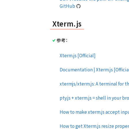
GitHub
Xterm.js
参考：
Xterm.js [Official]
Documentation | Xterm.js [Officia
xtermjs/xterm.js: A terminal for 
pty.js + xterm.js = shell in your
How to make xterm.js accept inp
How to get Xterm.js resize prope