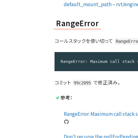
default_mount_path – rvt/engine
RangeError
コールスタックを使い切って
RangeErro
RangeError: Maximum call stack 
コミット
で修正済み。
99c2095
参考：
RangeError: Maximum call stack s
Don’t recurse the pollForPendi