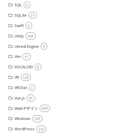
SQL
2
SQLite
17
Swift
2
Unity
869
Unreal Engine
9
Vim
47
VOCALOID
8
VR
118
VRChat
1
Vue.js
97
Webデザイン
439
Windows
105
WordPress
122