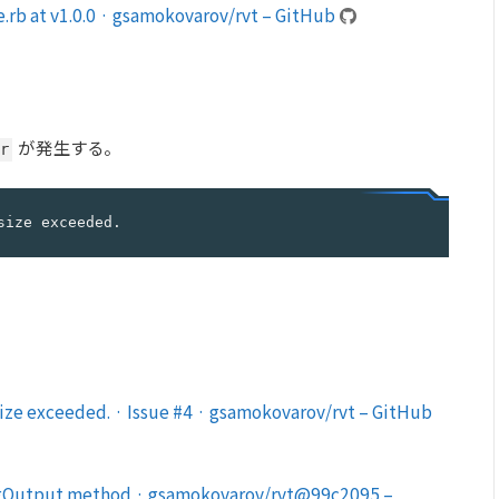
.rb at v1.0.0 · gsamokovarov/rvt – GitHub
が発生する。
r
size exceeded.
ize exceeded. · Issue #4 · gsamokovarov/rvt – GitHub
ngOutput method · gsamokovarov/rvt@99c2095 –