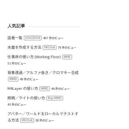
人気記事
話者一覧
VOICEVOX
407 件のビュー
水面を作成する方法
VRChat
79 件のビュー
仕事床の使い方 (Working Floor)
MME
51 件のビュー
背景透過／アルファ抜き／クロマキー合成
MMD
49 件のビュー
M4Layer の使い方
MMD
46 件のビュー
照明／ライトの使い方
Ray MMD
43 件のビュー
アバター／ワールドをローカルでテストす
る方法
VRChat
38 件のビュー