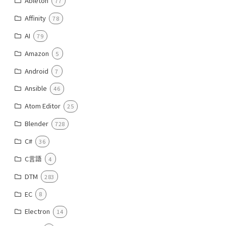
Ableton
77
Affinity
78
AI
79
Amazon
5
Android
7
Ansible
46
Atom Editor
25
Blender
728
C#
36
C言語
4
DTM
283
EC
8
Electron
14