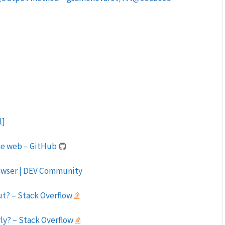
l]
the web – GitHub
 browser | DEV Community
ut? – Stack Overflow
rly? – Stack Overflow