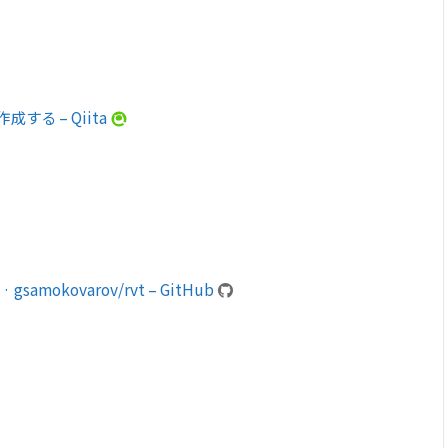
作成する – Qiita
0.0 · gsamokovarov/rvt – GitHub