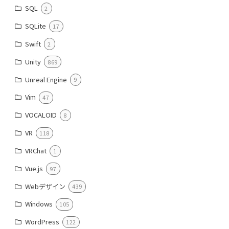
SQL
2
SQLite
17
Swift
2
Unity
869
Unreal Engine
9
Vim
47
VOCALOID
8
VR
118
VRChat
1
Vue.js
97
Webデザイン
439
Windows
105
WordPress
122