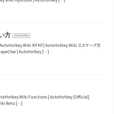
い方
AutoHotkey
otkey Wiki #If #If | AutoHotkey Wiki エスケープ文
eChar | AutoHotkey […]
Hotkey Wiki Functions | AutoHotkey [Official]
iki Retu […]