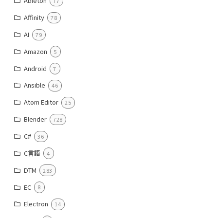
Ableton
77
Affinity
78
AI
79
Amazon
5
Android
7
Ansible
46
Atom Editor
25
Blender
728
C#
36
C言語
4
DTM
283
EC
8
Electron
14