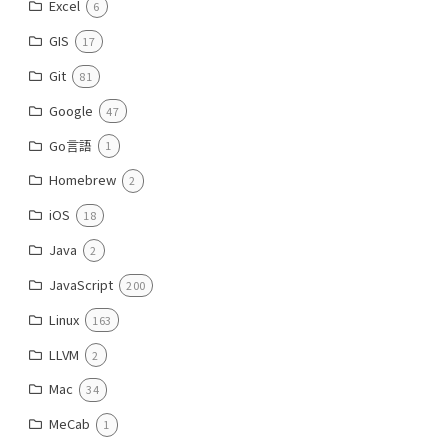
Excel
6
GIS
17
Git
81
Google
47
Go言語
1
Homebrew
2
iOS
18
Java
2
JavaScript
200
Linux
163
LLVM
2
Mac
34
MeCab
1