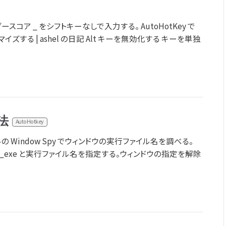
コア _ をシフトキーなしで入力する。 AutoHotKey で
マイズする | ashel の日記 Alt キーを無効化する キーを単独
法
AutoHotkey
 Window Spy でウィンドウの実行ファイル名を調べる。
に ahk_exe と実行ファイル名を指定する。ウィンドウの指定を解除