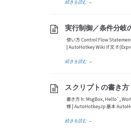
続きを読む
→
実行制御／条件分岐
使い方 Control Flow Statement
| AutoHotkey Wiki If 文 If (Expr
続きを読む
→
スクリプトの書き方
書き方 h:: MsgBox, Hello`, W
様 | AutoHotkeyJp 基本 Au
続きを読む
→