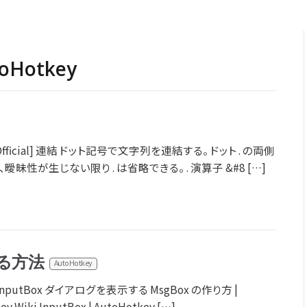
toHotkey
ey [Official] 連結 ドット記号で文字列を連結する。 ドット . の両側
性が生じない限り . は省略できる。 . 演算子 &#8 […]
る方法
AutoHotkey
nputBox ダイアログを表示する MsgBox の作り方 |
ey Wiki InputBox | AutoHotkey […]