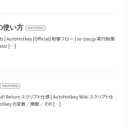
の使い方
AutoHotkey
s | AutoHotkey [Official] 制御フロー | so-zou.jp 実行制御
essi […]
AutoHotkey
orld! Return スクリプト仕様 | AutoHotkey Wiki スクリプト仕
toHotkey の変数／関数／その […]