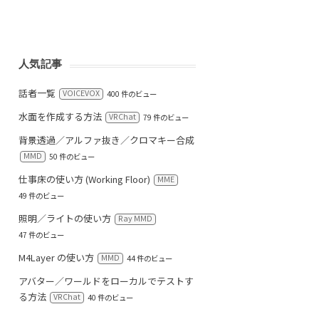
人気記事
話者一覧
VOICEVOX
400 件のビュー
水面を作成する方法
VRChat
79 件のビュー
背景透過／アルファ抜き／クロマキー合成
MMD
50 件のビュー
仕事床の使い方 (Working Floor)
MME
49 件のビュー
照明／ライトの使い方
Ray MMD
47 件のビュー
M4Layer の使い方
MMD
44 件のビュー
アバター／ワールドをローカルでテストす
る方法
VRChat
40 件のビュー