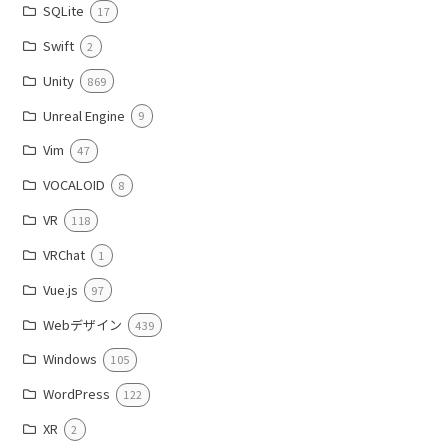
SQLite
17
Swift
2
Unity
869
Unreal Engine
9
Vim
47
VOCALOID
8
VR
118
VRChat
1
Vue.js
97
Webデザイン
439
Windows
105
WordPress
122
XR
2