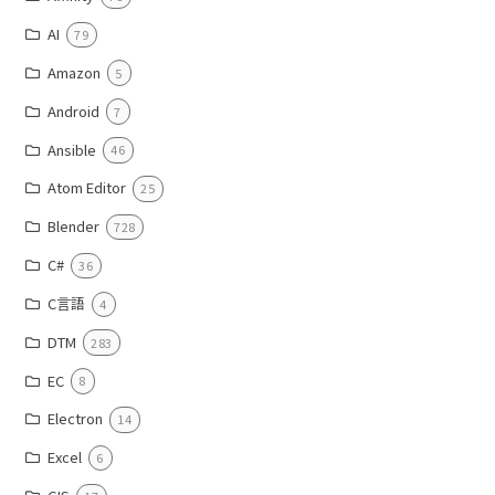
AI
79
Amazon
5
Android
7
Ansible
46
Atom Editor
25
Blender
728
C#
36
C言語
4
DTM
283
EC
8
Electron
14
Excel
6