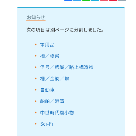
Lin
お知らせ
次の項目は別ページに分割しました。
軍用品
橋／橋梁
信号／標識／路上構造物
柵／金網／塀
自動車
船舶／港湾
中世時代風小物
Sci-Fi