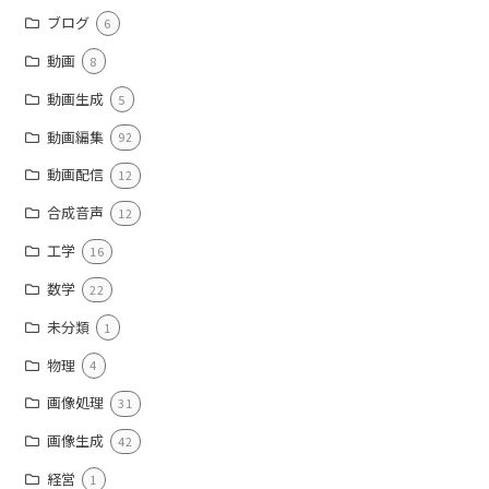
ブログ
6
動画
8
動画生成
5
動画編集
92
動画配信
12
合成音声
12
工学
16
数学
22
未分類
1
物理
4
画像処理
31
画像生成
42
経営
1