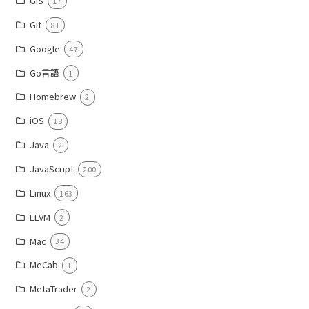
GIS
17
Git
81
Google
47
Go言語
1
Homebrew
2
iOS
18
Java
2
JavaScript
200
Linux
163
LLVM
2
Mac
34
MeCab
1
MetaTrader
2