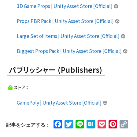
3D Game Props | Unity Asset Store [Official]
Props PBR Pack | Unity Asset Store [Official]
Large Set of Items | Unity Asset Store [Official]
Biggest Props Pack | Unity Asset Store [Official]
パブリッシャー (Publishers)
ストア：
GamePoly | Unity Asset Store [Official]
Facebook
Twitter
Line
Hatena
Pocket
Pinteres
Cop
記事をシェアする：
Lin