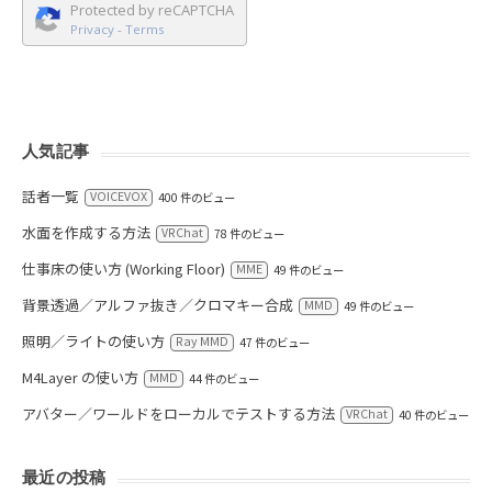
Protected by reCAPTCHA
Privacy
-
Terms
人気記事
話者一覧
VOICEVOX
400 件のビュー
水面を作成する方法
VRChat
78 件のビュー
仕事床の使い方 (Working Floor)
MME
49 件のビュー
背景透過／アルファ抜き／クロマキー合成
MMD
49 件のビュー
照明／ライトの使い方
Ray MMD
47 件のビュー
M4Layer の使い方
MMD
44 件のビュー
アバター／ワールドをローカルでテストする方法
VRChat
40 件のビュー
最近の投稿