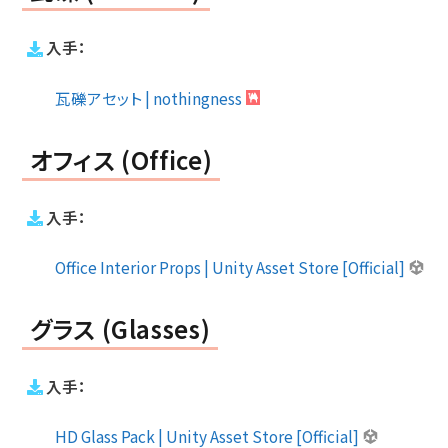
入手：
瓦礫アセット | nothingness
オフィス (Office)
入手：
Office Interior Props | Unity Asset Store [Official]
グラス (Glasses)
入手：
HD Glass Pack | Unity Asset Store [Official]