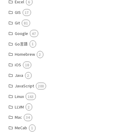
Excel
6
GIS
17
Git
81
Google
47
Go言語
1
Homebrew
2
iOS
18
Java
2
JavaScript
200
Linux
163
LLVM
2
Mac
34
MeCab
1