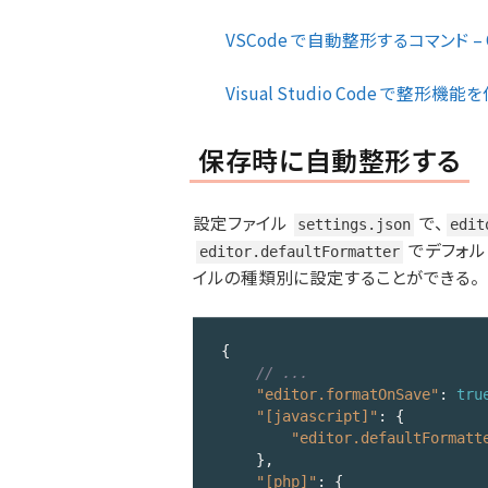
VSCode で自動整形するコマンド – Q
Visual Studio Code で整形機
保存時に自動整形する
設定ファイル
で、
settings.json
edit
でデフォル
editor.defaultFormatter
イルの種類別に設定することができる。
{

// ...
"editor.formatOnSave"
: 
tru
"[javascript]"
: {

"editor.defaultFormatt
    },

"[php]"
: {
