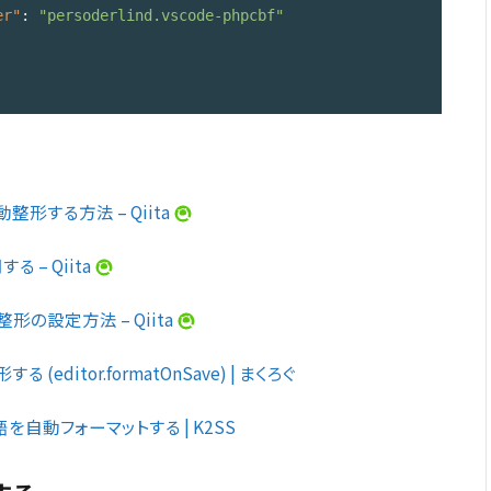
er"
: 
"persoderlind.vscode-phpcbf"
自動整形する方法 – Qiita
 – Qiita
自動整形の設定方法 – Qiita
editor.formatOnSave) | まくろぐ
な言語を自動フォーマットする | K2SS