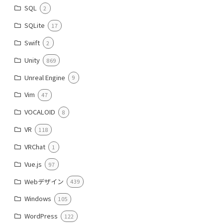
SQL
2
SQLite
17
Swift
2
Unity
869
Unreal Engine
9
Vim
47
VOCALOID
8
VR
118
VRChat
1
Vue.js
97
Webデザイン
439
Windows
105
WordPress
122