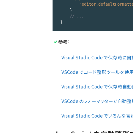
"editor.defaultFormatt
    }

// ...
}
Code 
language:
参考：
JSON 
/ 
JSON 
Visual Studio Code で保存時に
with 
Comments
VSCode でコード整形ツールを使用する
(
json
)
Visual Studio Code で保存時
VSCode のフォーマッターで自動整形する (
Visual Studio Code でいろん