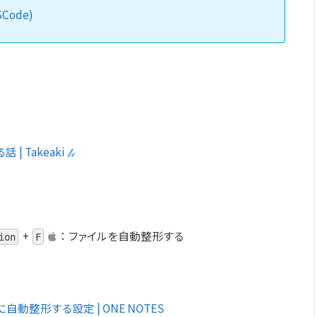
VSCode)
| Takeaki
+
：
ファイルを自動整形する
ion
F
動整形する設定 | ONE NOTES