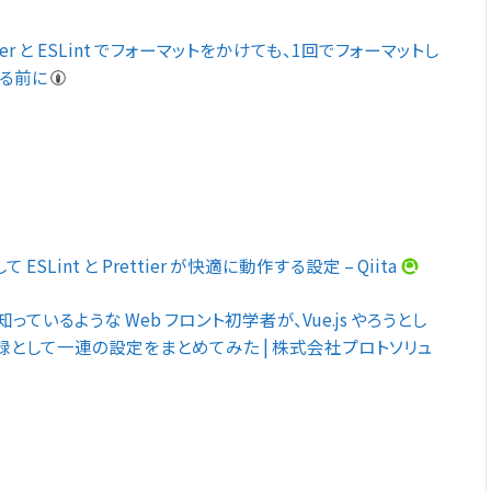
tier と ESLint でフォーマットをかけても、1回でフォーマットし
まる前に
 ESLint と Prettier が快適に動作する設定 – Qiita
前だけ知っているような Web フロント初学者が、Vue.js やろうとし
として一連の設定をまとめてみた | 株式会社プロトソリュ