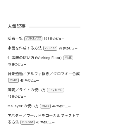
人気記事
話者一覧
VOICEVOX
396 件のビュー
水面を作成する方法
VRChat
78 件のビュー
仕事床の使い方 (Working Floor)
MME
49 件のビュー
背景透過／アルファ抜き／クロマキー合成
MMD
48 件のビュー
照明／ライトの使い方
Ray MMD
46 件のビュー
M4Layer の使い方
MMD
44 件のビュー
アバター／ワールドをローカルでテストす
る方法
VRChat
40 件のビュー