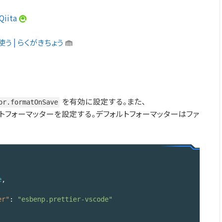
iita
能を使う | らくがきちょう
を有効に設定する。また、
or.formatOnSave
トフォーマッターを設定する。デフォルトフォーマッターはファ
e
,

er"
: 
"esbenp.prettier-vscode"