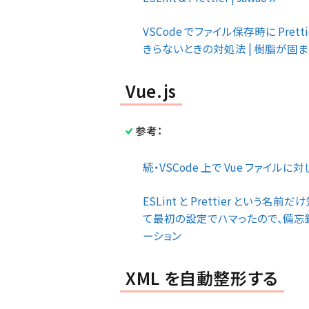
VSCode でファイル保存時に Pret
きらないときの対処法 | 樹脂が固
Vue.js
参考：
続・VSCode 上で Vue ファイルに対して
ESLint と Prettier という名
て最初の設定でハマったので、備忘録
ーション
XML を自動整形する