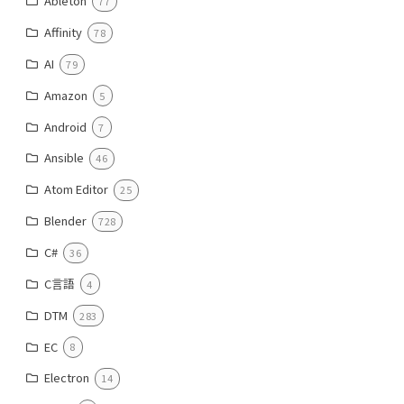
Ableton
77
Affinity
78
AI
79
Amazon
5
Android
7
Ansible
46
Atom Editor
25
Blender
728
C#
36
C言語
4
DTM
283
EC
8
Electron
14