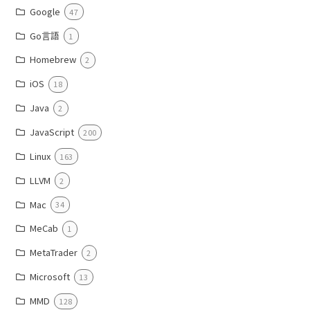
Google
47
Go言語
1
Homebrew
2
iOS
18
Java
2
JavaScript
200
Linux
163
LLVM
2
Mac
34
MeCab
1
MetaTrader
2
Microsoft
13
MMD
128