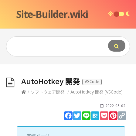
Site-Builder.wiki
AutoHotkey 開発
VSCode
/
ソフトウェア開発
/
AutoHotkey 開発
[
VSCode
]
2022-05-02
Facebook
Twitter
Line
Hatena
Pocket
Pinteres
Cop
Lin