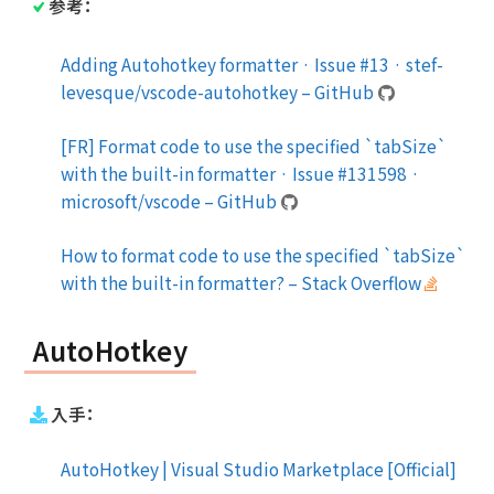
参考：
Adding Autohotkey formatter · Issue #13 · stef-
levesque/vscode-autohotkey – GitHub
[FR] Format code to use the specified `tabSize`
with the built-in formatter · Issue #131598 ·
microsoft/vscode – GitHub
How to format code to use the specified `tabSize`
with the built-in formatter? – Stack Overflow
AutoHotkey
入手：
AutoHotkey | Visual Studio Marketplace [Official]