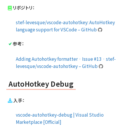
リポジトリ：
stef-levesque/vscode-autohotkey: AutoHotkey
language support for VSCode – GitHub
参考：
Adding Autohotkey formatter · Issue #13 · stef-
levesque/vscode-autohotkey – GitHub
AutoHotkey Debug
入手：
vscode-autohotkey-debug | Visual Studio
Marketplace [Official]