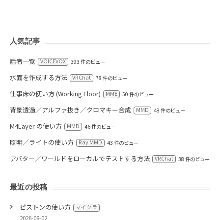
人気記事
話者一覧
VOICEVOX
393 件のビュー
水面を作成する方法
VRChat
78 件のビュー
仕事床の使い方 (Working Floor)
MME
50 件のビュー
背景透過／アルファ抜き／クロマキー合成
MMD
48 件のビュー
M4Layer の使い方
MMD
46 件のビュー
照明／ライトの使い方
Ray MMD
43 件のビュー
アバター／ワールドをローカルでテストする方法
VRChat
38 件のビュー
最近の投稿
ピストンの使い方
マイクラ
2026-08-02