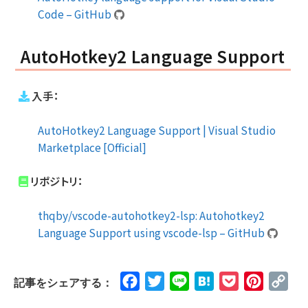
Code – GitHub
AutoHotkey2 Language Support
入手：
AutoHotkey2 Language Support | Visual Studio
Marketplace [Official]
リポジトリ：
thqby/vscode-autohotkey2-lsp: Autohotkey2
Language Support using vscode-lsp – GitHub
Facebook
Twitter
Line
Hatena
Pocket
Pinteres
Cop
記事をシェアする：
Lin