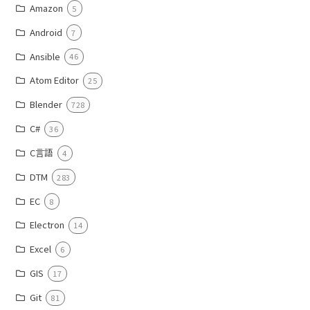
Amazon
5
Android
7
Ansible
46
Atom Editor
25
Blender
728
C#
36
C言語
4
DTM
283
EC
8
Electron
14
Excel
6
GIS
17
Git
81