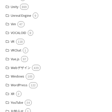
Unity
869
Unreal Engine
9
Vim
47
VOCALOID
8
VR
118
VRChat
1
Vue.js
97
Webデザイン
439
Windows
105
WordPress
122
XR
2
YouTube
34
お知らせ
1