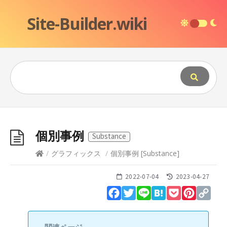
Site-Builder.wiki
個別事例
Substance
/
グラフィックス
/
個別事例
[
Substance
]
2022-07-04
2023-04-27
Facebook
Twitter
Line
Hatena
Pocket
Pinteres
Cop
Lin