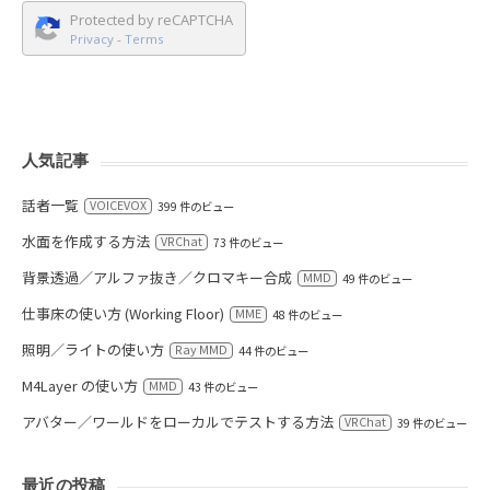
Protected by reCAPTCHA
Privacy
-
Terms
人気記事
話者一覧
VOICEVOX
399 件のビュー
水面を作成する方法
VRChat
73 件のビュー
背景透過／アルファ抜き／クロマキー合成
MMD
49 件のビュー
仕事床の使い方 (Working Floor)
MME
48 件のビュー
照明／ライトの使い方
Ray MMD
44 件のビュー
M4Layer の使い方
MMD
43 件のビュー
アバター／ワールドをローカルでテストする方法
VRChat
39 件のビュー
最近の投稿