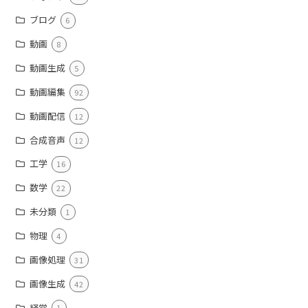
ブログ
6
動画
8
動画生成
5
動画編集
92
動画配信
12
合成音声
12
工学
16
数学
22
未分類
1
物理
4
画像処理
31
画像生成
42
経営
1