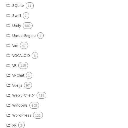
SQLite
17
Swift
2
Unity
869
Unreal Engine
9
Vim
47
VOCALOID
8
VR
118
VRChat
1
Vue.js
97
Webデザイン
439
Windows
105
WordPress
122
XR
2