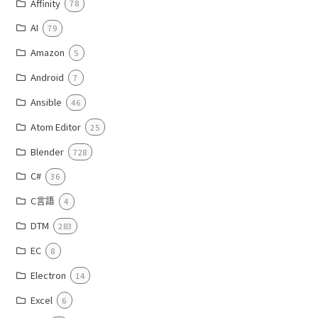
Affinity
78
AI
79
Amazon
5
Android
7
Ansible
46
Atom Editor
25
Blender
728
C#
36
C言語
4
DTM
283
EC
8
Electron
14
Excel
6