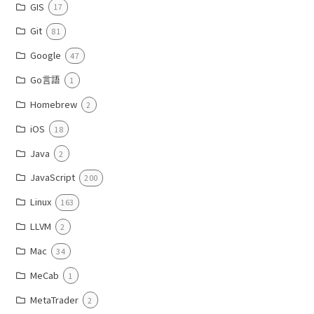
GIS
17
Git
81
Google
47
Go言語
1
Homebrew
2
iOS
18
Java
2
JavaScript
200
Linux
163
LLVM
2
Mac
34
MeCab
1
MetaTrader
2