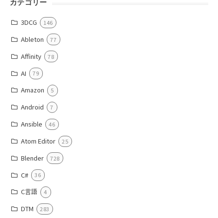
カテゴリー
3DCG
146
Ableton
77
Affinity
78
AI
79
Amazon
5
Android
7
Ansible
46
Atom Editor
25
Blender
728
C#
36
C言語
4
DTM
283