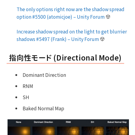
The only options right now are the shadow spread
option #5500 (atomicjoe) – Unity Forum
Increase shadow spread on the light to get blurrier
shadows #5497 (Frank) – Unity Forum
指向性モード (Directional Mode)
Dominant Direction
RNM
SH
Baked Normal Map