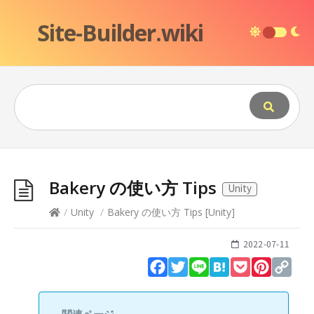
Site-Builder.wiki
Bakery の使い方 Tips
Unity
/
Unity
/
Bakery の使い方 Tips
[
Unity
]
2022-07-11
Facebook
Twitter
Line
Hatena
Pocket
Pinteres
Cop
Lin