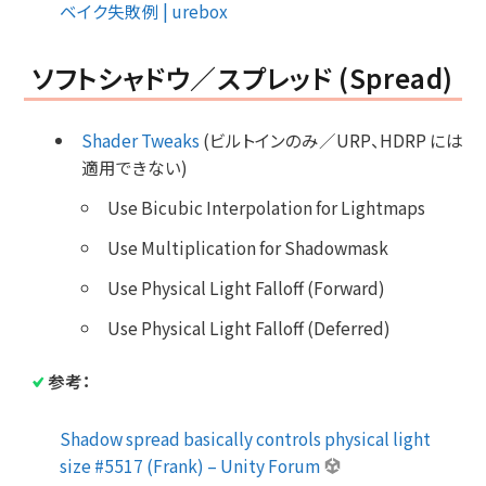
ベイク失敗例 | urebox
ソフトシャドウ／スプレッド (Spread)
Shader Tweaks
(ビルトインのみ／URP、HDRP には
適用できない)
Use Bicubic Interpolation for Lightmaps
Use Multiplication for Shadowmask
Use Physical Light Falloff (Forward)
Use Physical Light Falloff (Deferred)
参考：
Shadow spread basically controls physical light
size #5517 (Frank) – Unity Forum