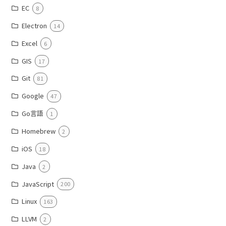
EC
8
Electron
14
Excel
6
GIS
17
Git
81
Google
47
Go言語
1
Homebrew
2
iOS
18
Java
2
JavaScript
200
Linux
163
LLVM
2