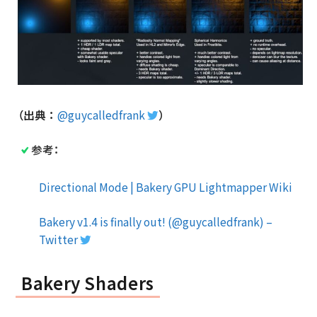
（出典
：
@guycalledfrank
）
参考：
Directional Mode | Bakery GPU Lightmapper Wiki
Bakery v1.4 is finally out! (@guycalledfrank) –
Twitter
Bakery Shaders