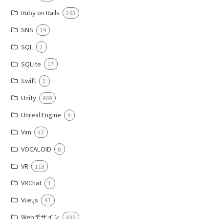
Ruby on Rails
263
SNS
19
SQL
2
SQLite
17
Swift
2
Unity
869
Unreal Engine
9
Vim
47
VOCALOID
8
VR
118
VRChat
1
Vue.js
97
Webデザイン
439