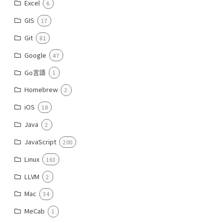
Excel
6
GIS
17
Git
81
Google
47
Go言語
1
Homebrew
2
iOS
18
Java
2
JavaScript
200
Linux
163
LLVM
2
Mac
34
MeCab
1