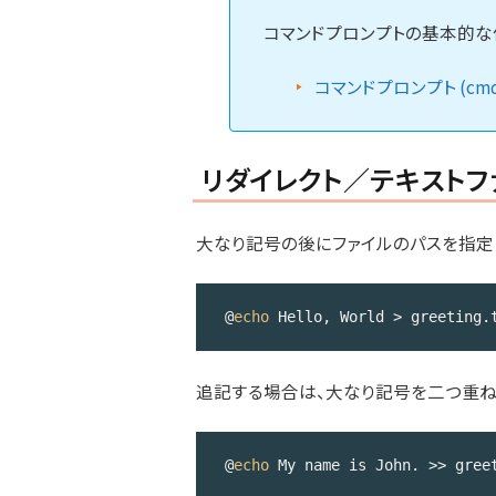
コマンドプロンプトの基本的な
コマンドプロンプト (cmd
リダイレクト／テキストフ
大なり記号の後にファイルのパスを指定
@
echo
 Hello, World > greeting.
Code 
language:
追記する場合は、大なり記号を二つ重ね
DOS 
.bat
(
dos
)
@
echo
 My name is John. >> gree
Code 