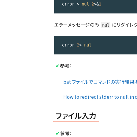
error > 
nul
2
>&
1
Code 
language:
エラーメッセージのみ
にリダイレク
DOS 
nul
.bat
(
dos
)
error 
2
> 
nul
Code 
language:
参考：
DOS 
.bat
(
dos
)
bat ファイルでコマンドの実行結果を
How to redirect stderr to null in
ファイル入力
参考：