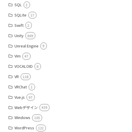
SQL
2
SQLite
17
Swift
2
Unity
869
Unreal Engine
9
Vim
47
VOCALOID
8
VR
118
VRChat
1
Vue.js
97
Webデザイン
439
Windows
105
WordPress
122