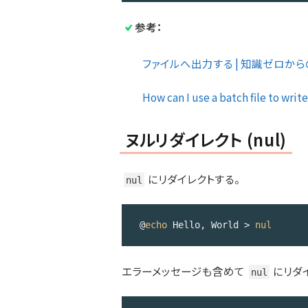
language:
参考：
DOS 
.bat
(
dos
)
ファイルへ出力する | 知識ゼロからの
How can I use a batch file to write
ヌルリダイレクト (nul)
にリダイレクトする。
nul
@
echo
 Hello, World > 
nul
Code 
language:
エラーメッセージも含めて
にリダ
DOS 
nul
.bat
(
dos
)