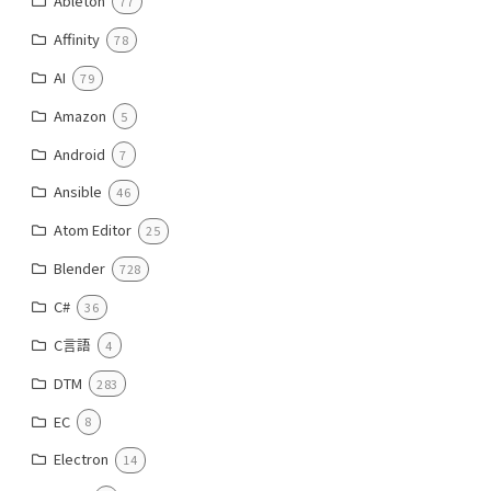
Ableton
77
Affinity
78
AI
79
Amazon
5
Android
7
Ansible
46
Atom Editor
25
Blender
728
C#
36
C言語
4
DTM
283
EC
8
Electron
14