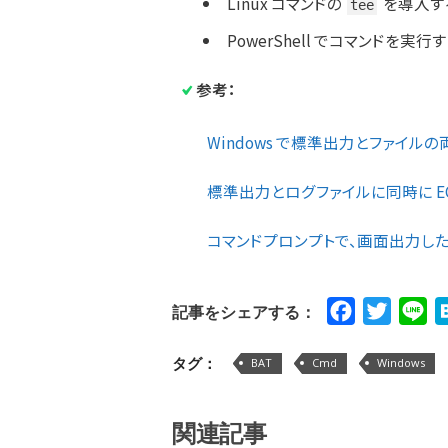
Linux コマンドの
を導入す
tee
PowerShell でコマンドを実行す
参考：
Windows で標準出力とファイル
標準出力とログファイルに同時に EC
コマンドプロンプトで、画面出力した
Facebook
Twitte
Li
記事をシェアする：
タグ：
BAT
Cmd
Windows
関連記事