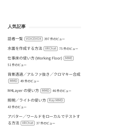
人気記事
話者一覧
VOICEVOX
397 件のビュー
水面を作成する方法
VRChat
75 件のビュー
仕事床の使い方 (Working Floor)
MME
51 件のビュー
背景透過／アルファ抜き／クロマキー合成
MMD
49 件のビュー
M4Layer の使い方
MMD
46 件のビュー
照明／ライトの使い方
Ray MMD
43 件のビュー
アバター／ワールドをローカルでテストす
る方法
VRChat
37 件のビュー