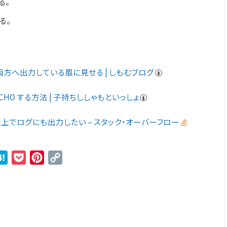
る。
る。
の両方へ出力している風に見せる | しもむブログ
HO する方法 | 子持ちししゃもといっしょ
上でログにも出力したい – スタック・オーバーフロー
r
ne
Hatena
Pocket
Pinterest
Copy
Link