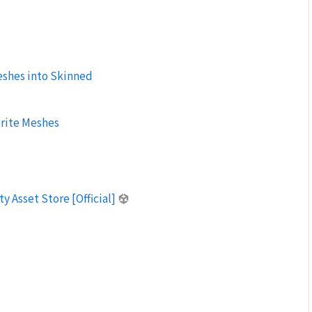
eshes into Skinned
rite Meshes
 Asset Store [Official]