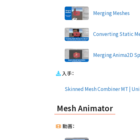
Merging Meshes
Converting Static M
Merging Anima2D Sp
入手：
Skinned Mesh Combiner MT | Unity
Mesh Animator
動画：