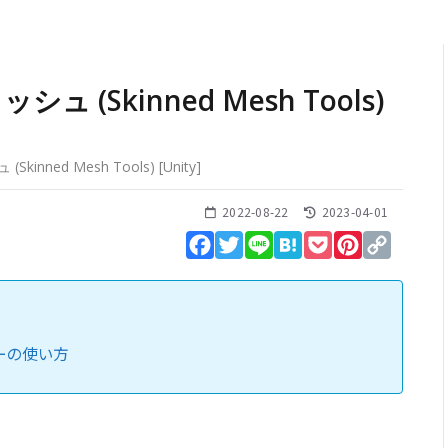
 (Skinned Mesh Tools)
inned Mesh Tools)
[
Unity
]
2022-08-22
2023-04-01
Facebook
Twitter
Line
Hatena
Pocket
Pinterest
Copy
Link
ーの使い方