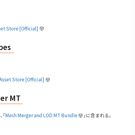
et Store [Official]
pes
sset Store [Official]
er MT
、「
Mesh Merger and LOD MT Bundle
」に含まれる。