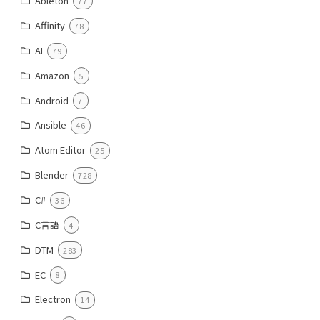
Ableton
77
Affinity
78
AI
79
Amazon
5
Android
7
Ansible
46
Atom Editor
25
Blender
728
C#
36
C言語
4
DTM
283
EC
8
Electron
14