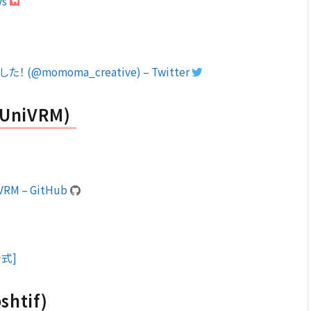
ys
momoma_creative) – Twitter
 (UniVRM)
iVRM – GitHub
公式]
shtif)