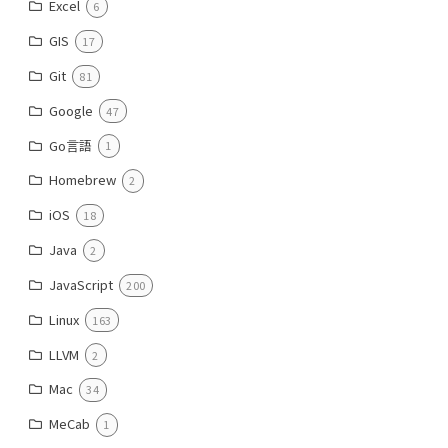
Excel
6
GIS
17
Git
81
Google
47
Go言語
1
Homebrew
2
iOS
18
Java
2
JavaScript
200
Linux
163
LLVM
2
Mac
34
MeCab
1