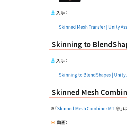
入手：
Skinned Mesh Transfer | Unity Ass
Skinning to BlendSha
入手：
Skinning to BlendShapes | Unity A
Skinned Mesh Combin
※「
Skinned Mesh Combiner MT
」は
動画：