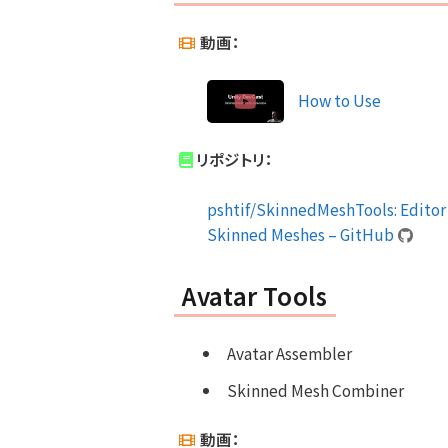
動画：
How to Use
リポジトリ：
pshtif/SkinnedMeshTools: Editor 
Skinned Meshes – GitHub
Avatar Tools
Avatar Assembler
Skinned Mesh Combiner
動画：