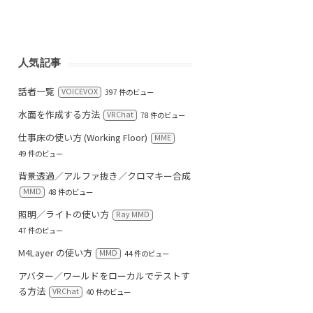
人気記事
話者一覧
VOICEVOX
397 件のビュー
水面を作成する方法
VRChat
78 件のビュー
仕事床の使い方 (Working Floor)
MME
49 件のビュー
背景透過／アルファ抜き／クロマキー合成
MMD
48 件のビュー
照明／ライトの使い方
Ray MMD
47 件のビュー
M4Layer の使い方
MMD
44 件のビュー
アバター／ワールドをローカルでテストす
る方法
VRChat
40 件のビュー