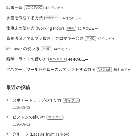
話者一覧
VOICEVOX
409 件のビュー
水面を作成する方法
VRChat
74 件のビュー
仕事床の使い方 (Working Floor)
MME
50 件のビュー
背景透過／アルファ抜き／クロマキー合成
MMD
49 件のビュー
M4Layer の使い方
MMD
44 件のビュー
照明／ライトの使い方
Ray MMD
44 件のビュー
アバター／ワールドをローカルでテストする方法
VRChat
39 件のビュー
最近の投稿
スポナートラップの作り方
マイクラ
2026-08-08
ピストンの使い方
マイクラ
2026-08-02
タルコフ (Escape from Tarkov)