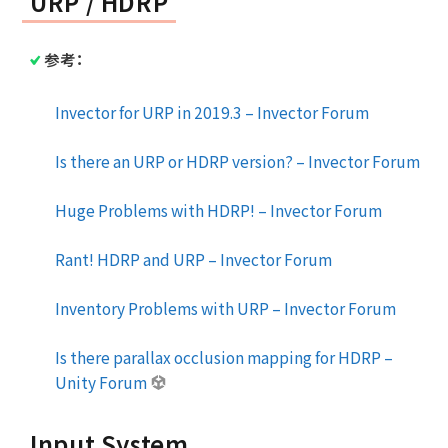
URP / HDRP
参考：
Invector for URP in 2019.3 – Invector Forum
Is there an URP or HDRP version? – Invector Forum
Huge Problems with HDRP! – Invector Forum
Rant! HDRP and URP – Invector Forum
Inventory Problems with URP – Invector Forum
Is there parallax occlusion mapping for HDRP –
Unity Forum
Input System