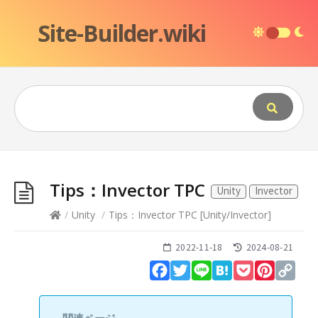
Site-Builder.wiki
Tips：Invector TPC
Unity
Invector
/
Unity
/
Tips：Invector TPC
[
Unity
/
Invector
]
2022-11-18
2024-08-21
Facebook
Twitter
Line
Hatena
Pocket
Pinteres
Cop
Lin