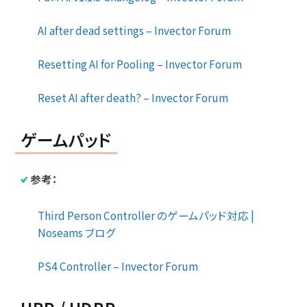
AI after dead settings – Invector Forum
Resetting AI for Pooling – Invector Forum
Reset AI after death? – Invector Forum
ゲームパッド
参考：
Third Person Controller のゲームパッド対応 |
Noseams ブログ
PS4 Controller – Invector Forum