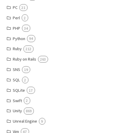
PC
21
Perl
2
PHP
34
Python
94
Ruby
212
Ruby on Rails
263
SNS
19
SQL
2
SQLite
17
Swift
2
Unity
869
Unreal Engine
9
Vim
47