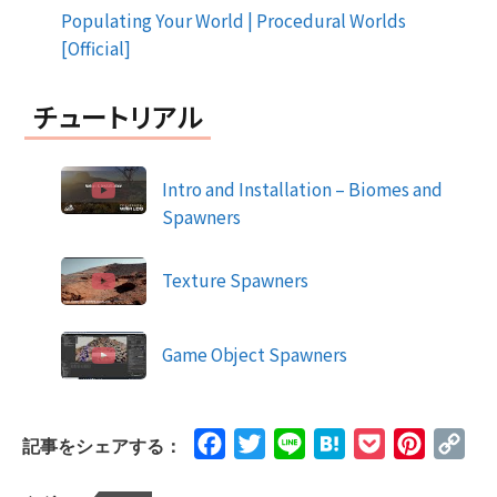
Populating Your World | Procedural Worlds
[Official]
チュートリアル
Intro and Installation – Biomes and
Spawners
Texture Spawners
Game Object Spawners
Facebook
Twitter
Line
Hatena
Pocket
Pinteres
Cop
記事をシェアする：
Lin