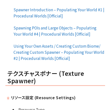
Spawner Introduction – Populating Your World #1 |
Procedural Worlds [Official]
Spawning POIs and Large Objects – Populating
Your World #4 | Procedural Worlds [Official]
Using Your Own Assets / Creating Custom Biome/
Creating Custom Spawner – Populating Your World
#2 | Procedural Worlds [Official]
テクスチャスポナー (Texture
Spawner)
リソース設定 (Resource Settings)
Resource Type