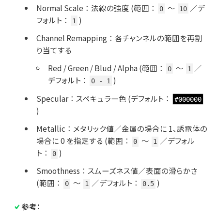
Normal Scale
：
法線の強度 (範囲
：
～
／デ
0
10
フォルト
：
)
1
Channel Remapping
：
各チャンネルの範囲を再割
り当てする
Red / Green / Blud / Alpha (範囲
：
～
／
0
1
デフォルト
：
)
0 - 1
Specular
：
スペキュラー色 (デフォルト
：
#000000
)
Metallic
：
メタリック値／金属の場合に 1、誘電体の
場合に 0 を指定する (範囲
：
～
／デフォル
0
1
ト
：
)
0
Smoothness
：
スムーズネス値／表面の滑らかさ
(範囲
：
～
／デフォルト
：
)
0
1
0.5
参考：