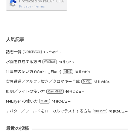
Protected by reCAPTCHA
Privacy
-
Terms
人気記事
話者一覧
VOICEVOX
392 件のビュー
水面を作成する方法
VRChat
78 件のビュー
仕事床の使い方 (Working Floor)
MME
48 件のビュー
背景透過／アルファ抜き／クロマキー合成
MMD
48 件のビュー
照明／ライトの使い方
Ray MMD
46 件のビュー
M4Layer の使い方
MMD
44 件のビュー
アバター／ワールドをローカルでテストする方法
VRChat
40 件のビュー
最近の投稿