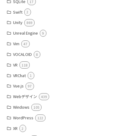
SQLite
17
Swift
2
Unity
869
Unreal Engine
9
Vim
47
VOCALOID
8
VR
118
VRChat
1
Vue.js
97
Webデザイン
439
Windows
105
WordPress
122
XR
2