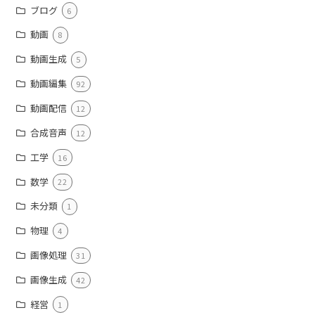
ブログ
6
動画
8
動画生成
5
動画編集
92
動画配信
12
合成音声
12
工学
16
数学
22
未分類
1
物理
4
画像処理
31
画像生成
42
経営
1