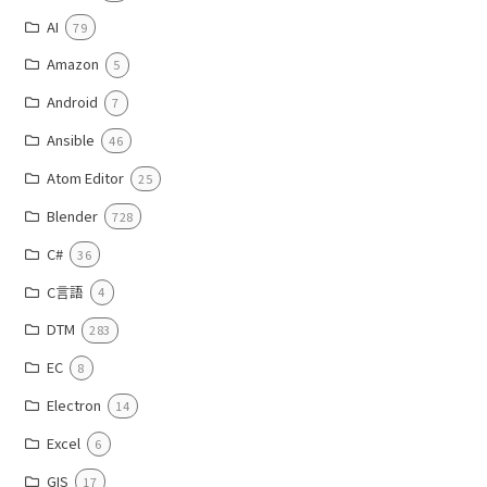
AI
79
Amazon
5
Android
7
Ansible
46
Atom Editor
25
Blender
728
C#
36
C言語
4
DTM
283
EC
8
Electron
14
Excel
6
GIS
17