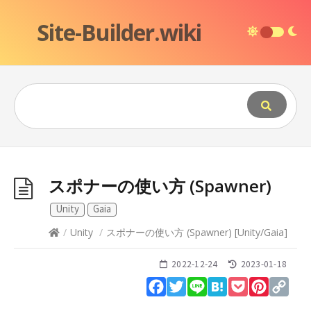
Site-Builder.wiki
スポナーの使い方 (Spawner)
Unity
Gaia
/
Unity
/
スポナーの使い方 (Spawner)
[
Unity
/
Gaia
]
2022-12-24
2023-01-18
Facebook
Twitter
Line
Hatena
Pocket
Pinteres
Cop
Lin