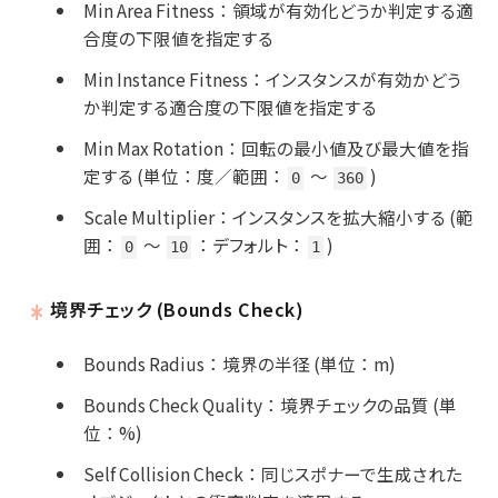
Min Area Fitness
：
領域が有効化どうか判定する適
合度の下限値を指定する
Min Instance Fitness
：
インスタンスが有効かどう
か判定する適合度の下限値を指定する
Min Max Rotation
：
回転の最小値及び最大値を指
定する (単位
：
度／範囲
：
～
)
0
360
Scale Multiplier
：
インスタンスを拡大縮小する (範
囲
：
～
：
デフォルト
：
)
0
10
1
境界チェック (Bounds Check)
Bounds Radius
：
境界の半径 (単位
：
m)
Bounds Check Quality
：
境界チェックの品質 (単
位
：
%)
Self Collision Check
：
同じスポナーで生成された