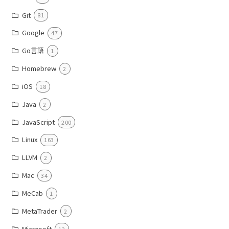
Git
81
Google
47
Go言語
1
Homebrew
2
iOS
18
Java
2
JavaScript
200
Linux
163
LLVM
2
Mac
34
MeCab
1
MetaTrader
2
Microsoft
13