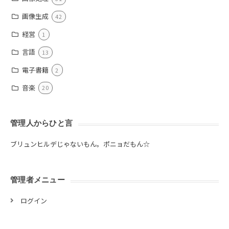
画像生成
42
経営
1
言語
13
電子書籍
2
音楽
20
管理人からひと言
ブリュンヒルデじゃないもん。ポニョだもん☆
管理者メニュー
ログイン