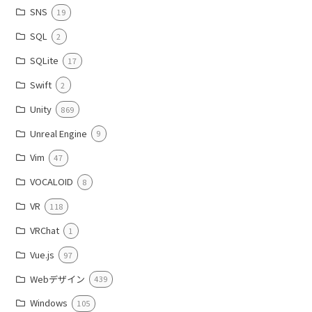
SNS
19
SQL
2
SQLite
17
Swift
2
Unity
869
Unreal Engine
9
Vim
47
VOCALOID
8
VR
118
VRChat
1
Vue.js
97
Webデザイン
439
Windows
105