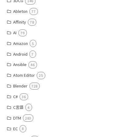
3DCG
146
Ableton
77
Affinity
78
AI
79
Amazon
5
Android
7
Ansible
46
Atom Editor
25
Blender
728
C#
36
C言語
4
DTM
283
EC
8