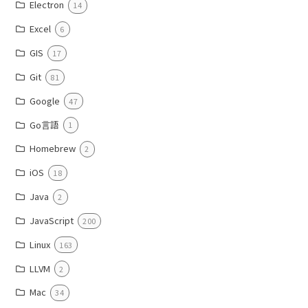
Electron
14
Excel
6
GIS
17
Git
81
Google
47
Go言語
1
Homebrew
2
iOS
18
Java
2
JavaScript
200
Linux
163
LLVM
2
Mac
34