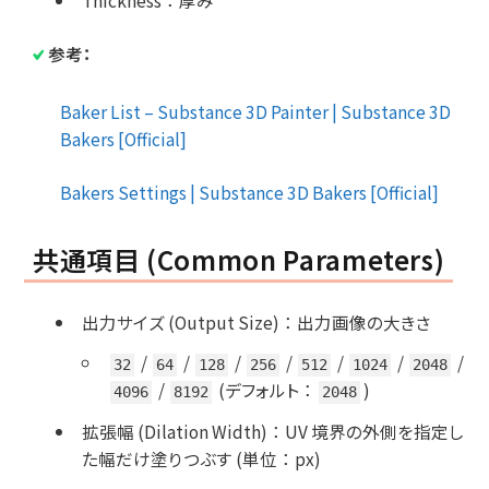
Thickness
：
厚み
参考：
Baker List – Substance 3D Painter | Substance 3D
Bakers [Official]
Bakers Settings | Substance 3D Bakers [Official]
共通項目 (Common Parameters)
出力サイズ (Output Size)
：
出力画像の大きさ
/
/
/
/
/
/
/
32
64
128
256
512
1024
2048
/
(デフォルト
：
)
4096
8192
2048
拡張幅 (Dilation Width)
：
UV 境界の外側を指定し
た幅だけ塗りつぶす (単位
：
px)