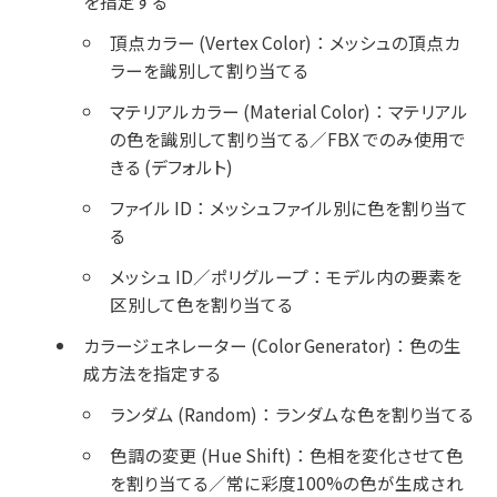
を指定する
頂点カラー (Vertex Color)
：
メッシュの頂点カ
ラーを識別して割り当てる
マテリアルカラー (Material Color)
：
マテリアル
の色を識別して割り当てる／FBX でのみ使用で
きる (デフォルト)
ファイル ID
：
メッシュファイル別に色を割り当て
る
メッシュ ID／ポリグループ
：
モデル内の要素を
区別して色を割り当てる
カラージェネレーター (Color Generator)
：
色の生
成方法を指定する
ランダム (Random)
：
ランダムな色を割り当てる
色調の変更 (Hue Shift)
：
色相を変化させて色
を割り当てる／常に彩度100%の色が生成され