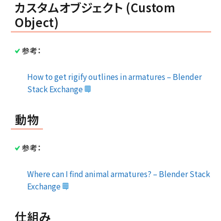
カスタムオブジェクト (Custom
Object)
参考：
How to get rigify outlines in armatures – Blender
Stack Exchange
動物
参考：
Where can I find animal armatures? – Blender Stack
Exchange
仕組み