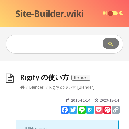
Site-Builder.wiki
Rigify の使い方
Blender
/
Blender
/
Rigify の使い方
[
Blender
]
2019-11-14
2023-12-14
Facebook
Twitter
Line
Hatena
Pocket
Pinteres
Cop
Lin