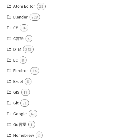
Atom Editor
25
Blender
728
C#
36
C言語
4
DTM
283
EC
8
Electron
14
Excel
6
GIS
17
Git
81
Google
47
Go言語
1
Homebrew
2