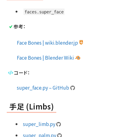
faces.super_face
参考：
Face Bones | wiki.blender.jp
Face Bones | Blender Wiki
コード：
super_face.py – GitHub
手足 (Limbs)
super_limb.py
super_palm.py