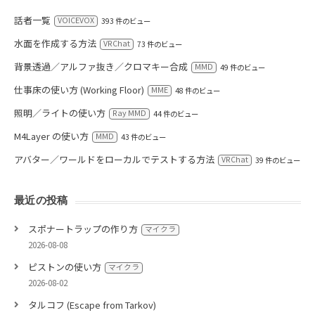
話者一覧
VOICEVOX
393 件のビュー
水面を作成する方法
VRChat
73 件のビュー
背景透過／アルファ抜き／クロマキー合成
MMD
49 件のビュー
仕事床の使い方 (Working Floor)
MME
48 件のビュー
照明／ライトの使い方
Ray MMD
44 件のビュー
M4Layer の使い方
MMD
43 件のビュー
アバター／ワールドをローカルでテストする方法
VRChat
39 件のビュー
最近の投稿
スポナートラップの作り方
マイクラ
2026-08-08
ピストンの使い方
マイクラ
2026-08-02
タルコフ (Escape from Tarkov)