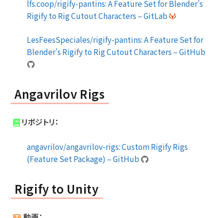
lfs.coop/rigify-pantins: A Feature Set for Blender’s
Rigify to Rig Cutout Characters – GitLab
LesFeesSpeciales/rigify-pantins: A Feature Set for
Blender’s Rigify to Rig Cutout Characters – GitHub
Angavrilov Rigs
リポジトリ：
angavrilov/angavrilov-rigs: Custom Rigify Rigs
(Feature Set Package) – GitHub
Rigify to Unity
動画：