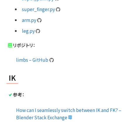
super_finger.py
arm.py
leg.py
リポジトリ：
limbs – GitHub
IK
参考：
How can I seamlessly switch between IK and FK? –
Blender Stack Exchange