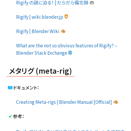
Rigify の謎に迫る！ | だらだら備忘録
Rigify | wiki.blender.jp
Rigify | Blender Wiki
What are the not so obvious features of Rigify? –
Blender Stack Exchange
メタリグ (meta-rig)
ドキュメント：
Creating Meta-rigs | Blender Manual [Official]
参考：