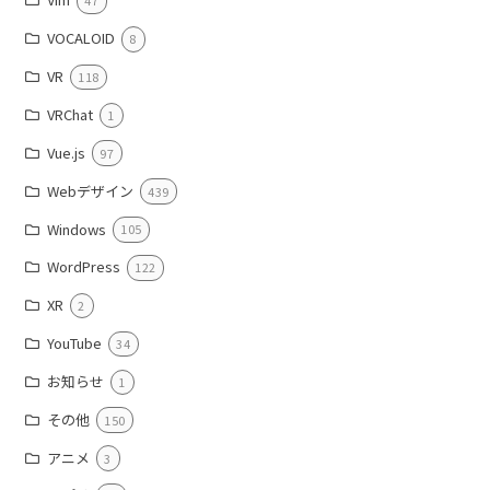
47
VOCALOID
8
VR
118
VRChat
1
Vue.js
97
Webデザイン
439
Windows
105
WordPress
122
XR
2
YouTube
34
お知らせ
1
その他
150
アニメ
3