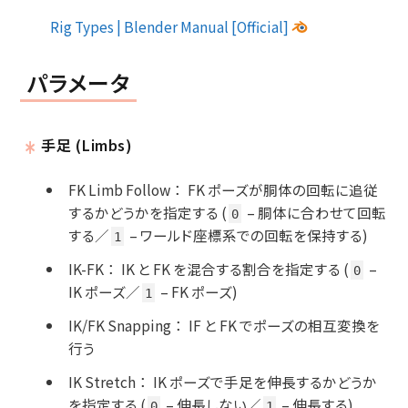
Rig Types | Blender Manual [Official]
パラメータ
手足 (Limbs)
FK Limb Follow
：
FK ポーズが胴体の回転に追従
するかどうかを指定する (
– 胴体に合わせて回転
0
する／
– ワールド座標系での回転を保持する)
1
IK-FK
：
IK と FK を混合する割合を指定する (
–
0
IK ポーズ／
– FK ポーズ)
1
IK/FK Snapping
：
IF と FK でポーズの相互変換を
行う
IK Stretch
：
IK ポーズで手足を伸長するかどうか
を指定する (
– 伸長しない／
– 伸長する)
0
1