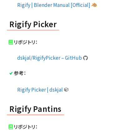
Rigify | Blender Manual [Official]
Rigify Picker
リポジトリ：
dskjal/RigifyPicker – GitHub
参考：
Rigify Picker | dskjal
Rigify Pantins
リポジトリ：