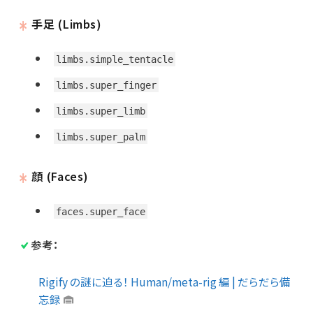
手足 (Limbs)
limbs.simple_tentacle
limbs.super_finger
limbs.super_limb
limbs.super_palm
顔 (Faces)
faces.super_face
参考：
Rigify の謎に迫る！ Human/meta-rig 編 | だらだら備
忘録