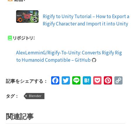
Rigify to Unity Tutorial – How to Export a
Rigify Character and Import it into Unity
リポジトリ：
AlexLemminG/Rigify-To-Unity: Converts Rigify Rig
to Humanoid Compatible – GitHub
Facebook
Twitter
Line
Hatena
Pocket
Pinteres
Cop
記事をシェアする：
Lin
タグ：
Blender
関連記事