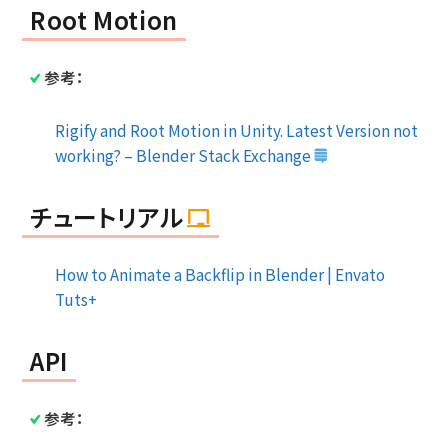
Root Motion
参考：
Rigify and Root Motion in Unity. Latest Version not
working? – Blender Stack Exchange
チュートリアル
How to Animate a Backflip in Blender | Envato
Tuts+
API
参考：