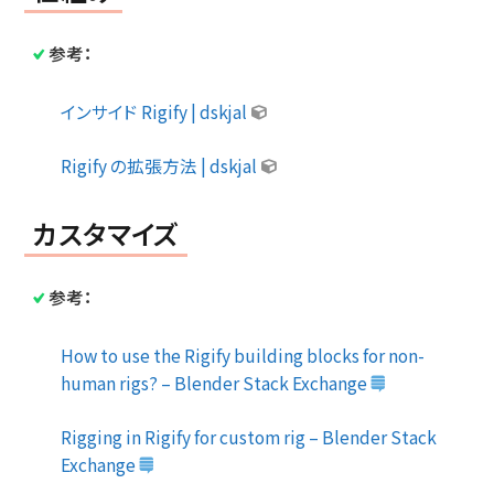
参考：
インサイド Rigify | dskjal
Rigify の拡張方法 | dskjal
カスタマイズ
参考：
How to use the Rigify building blocks for non-
human rigs? – Blender Stack Exchange
Rigging in Rigify for custom rig – Blender Stack
Exchange