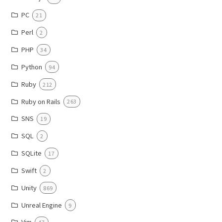
PC
21
Perl
2
PHP
34
Python
94
Ruby
212
Ruby on Rails
263
SNS
19
SQL
2
SQLite
17
Swift
2
Unity
869
Unreal Engine
9
Vim