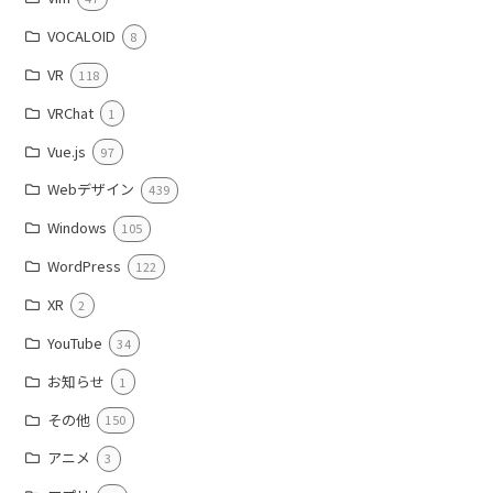
VOCALOID
8
VR
118
VRChat
1
Vue.js
97
Webデザイン
439
Windows
105
WordPress
122
XR
2
YouTube
34
お知らせ
1
その他
150
アニメ
3