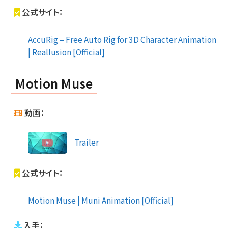
公式サイト：
AccuRig – Free Auto Rig for 3D Character Animation
| Reallusion [Official]
Motion Muse
動画：
Trailer
公式サイト：
Motion Muse | Muni Animation [Official]
入手：