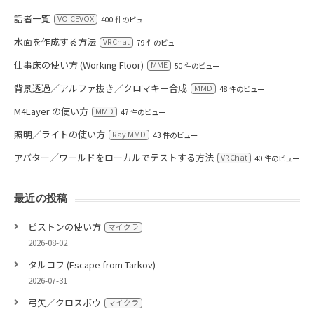
話者一覧
VOICEVOX
400 件のビュー
水面を作成する方法
VRChat
79 件のビュー
仕事床の使い方 (Working Floor)
MME
50 件のビュー
背景透過／アルファ抜き／クロマキー合成
MMD
48 件のビュー
M4Layer の使い方
MMD
47 件のビュー
照明／ライトの使い方
Ray MMD
43 件のビュー
アバター／ワールドをローカルでテストする方法
VRChat
40 件のビュー
最近の投稿
ピストンの使い方
マイクラ
2026-08-02
タルコフ (Escape from Tarkov)
2026-07-31
弓矢／クロスボウ
マイクラ