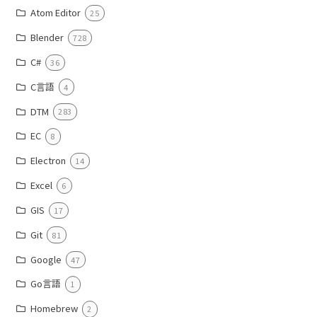
Atom Editor
25
Blender
728
C#
36
C言語
4
DTM
283
EC
8
Electron
14
Excel
6
GIS
17
Git
81
Google
47
Go言語
1
Homebrew
2