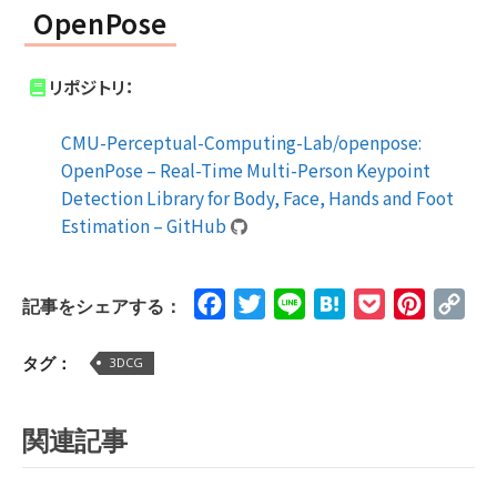
OpenPose
リポジトリ：
CMU-Perceptual-Computing-Lab/openpose:
OpenPose – Real-Time Multi-Person Keypoint
Detection Library for Body, Face, Hands and Foot
Estimation – GitHub
Facebook
Twitter
Line
Hatena
Pocket
Pinteres
Cop
記事をシェアする：
Lin
タグ：
3DCG
関連記事