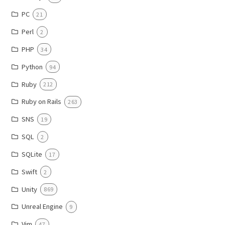
PC
21
Perl
2
PHP
34
Python
94
Ruby
212
Ruby on Rails
263
SNS
19
SQL
2
SQLite
17
Swift
2
Unity
869
Unreal Engine
9
Vim
47