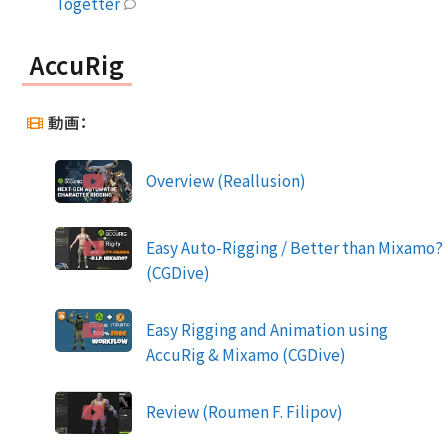
Togetter
AccuRig
動画：
Overview (Reallusion)
Easy Auto-Rigging / Better than Mixamo?
(CGDive)
Easy Rigging and Animation using
AccuRig & Mixamo (CGDive)
Review (Roumen F. Filipov)