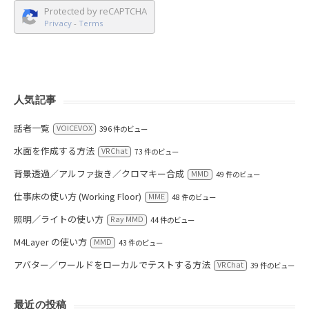
Protected by reCAPTCHA
Privacy
-
Terms
人気記事
話者一覧
VOICEVOX
396 件のビュー
水面を作成する方法
VRChat
73 件のビュー
背景透過／アルファ抜き／クロマキー合成
MMD
49 件のビュー
仕事床の使い方 (Working Floor)
MME
48 件のビュー
照明／ライトの使い方
Ray MMD
44 件のビュー
M4Layer の使い方
MMD
43 件のビュー
アバター／ワールドをローカルでテストする方法
VRChat
39 件のビュー
最近の投稿