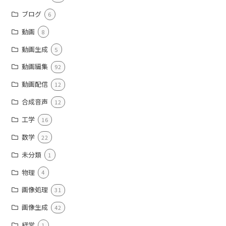
ブログ
6
動画
8
動画生成
5
動画編集
92
動画配信
12
合成音声
12
工学
16
数学
22
未分類
1
物理
4
画像処理
31
画像生成
42
経営
1