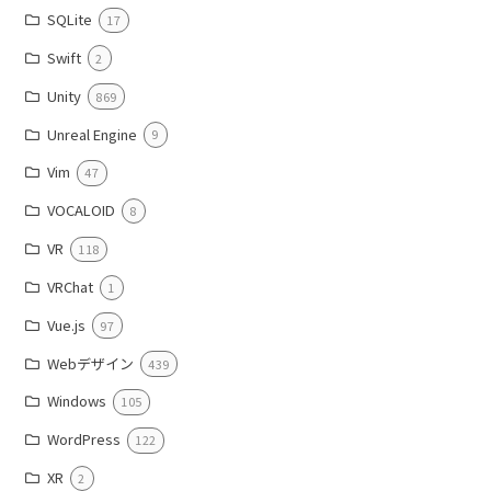
SQLite
17
Swift
2
Unity
869
Unreal Engine
9
Vim
47
VOCALOID
8
VR
118
VRChat
1
Vue.js
97
Webデザイン
439
Windows
105
WordPress
122
XR
2