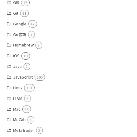
GIS
17
Git
81
Google
47
Go言語
1
Homebrew
2
iOS
18
Java
2
JavaScript
200
Linux
163
LLVM
2
Mac
34
MeCab
1
MetaTrader
2