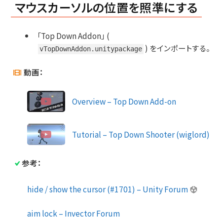
マウスカーソルの位置を照準にする
「Top Down Addon」 (
) をインポートする。
vTopDownAddon.unitypackage
動画：
Overview – Top Down Add-on
Tutorial – Top Down Shooter (wiglord)
参考：
hide / show the cursor (#1701) – Unity Forum
aim lock – Invector Forum