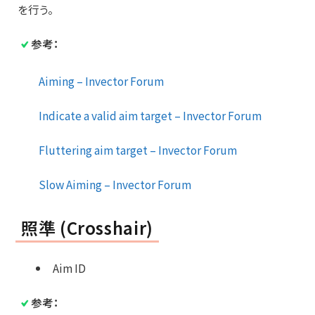
を行う。
参考：
Aiming – Invector Forum
Indicate a valid aim target – Invector Forum
Fluttering aim target – Invector Forum
Slow Aiming – Invector Forum
照準 (Crosshair)
Aim ID
参考：