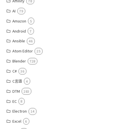
Affinity
78
AI
79
Amazon
5
Android
7
Ansible
46
Atom Editor
25
Blender
728
C#
36
C言語
4
DTM
283
EC
8
Electron
14
Excel
6