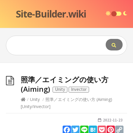
Site-Builder.wiki
照準／エイミングの使い方
(Aiming)
Unity
Invector
/
Unity
/
照準／エイミングの使い方 (Aiming)
[
Unity
/
Invector
]
2022-11-23
Facebook
Twitter
Line
Hatena
Pocket
Pinteres
Cop