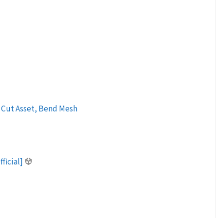
 Cut Asset, Bend Mesh
fficial]