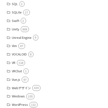
SQL
2
SQLite
17
Swift
2
Unity
869
Unreal Engine
9
Vim
47
VOCALOID
8
VR
118
VRChat
1
Vue.js
97
Webデザイン
439
Windows
105
WordPress
122