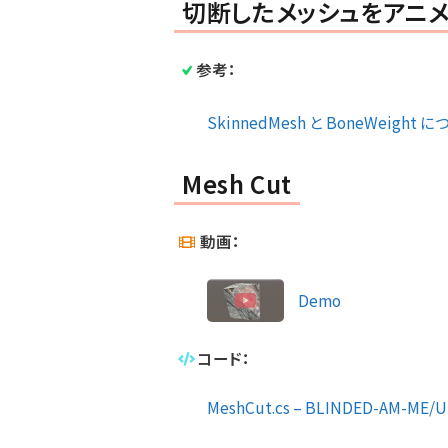
切断したメッシュをアニ
参考：
SkinnedMesh と BoneWeight に
Mesh Cut
動画：
Demo
コード：
MeshCut.cs – BLINDED-AM-ME/Un