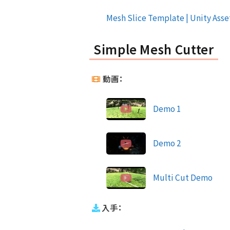
Mesh Slice Template | Unity Asset
Simple Mesh Cutter
動画：
Demo 1
Demo 2
Multi Cut Demo
入手：