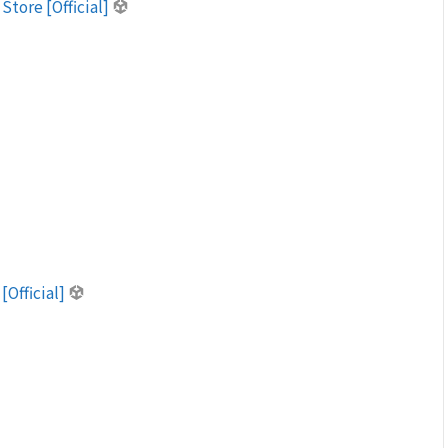
Store [Official]
[Official]