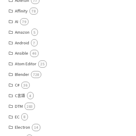
Ableton
77
Affinity
78
AI
79
Amazon
5
Android
7
Ansible
46
Atom Editor
25
Blender
728
C#
36
C言語
4
DTM
283
EC
8
Electron
14