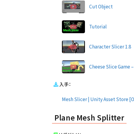
Cut Object
Tutorial
Character Slicer 1.8
Cheese Slice Game –
入手：
Mesh Slicer | Unity Asset Store [O
Plane Mesh Splitter