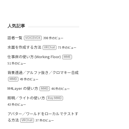
人気記事
話者一覧
VOICEVOX
398 件のビュー
水面を作成する方法
VRChat
75 件のビュー
仕事床の使い方 (Working Floor)
MME
51 件のビュー
背景透過／アルファ抜き／クロマキー合成
MMD
49 件のビュー
M4Layer の使い方
MMD
46 件のビュー
照明／ライトの使い方
Ray MMD
43 件のビュー
アバター／ワールドをローカルでテストす
る方法
VRChat
37 件のビュー