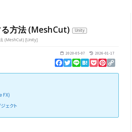
法 (MeshCut)
Unity
MeshCut)
[
Unity
]
2020-05-07
2026-01-17
Facebook
Twitter
Line
Hatena
Pocket
Pinterest
Copy
Link
 FX)
ブジェクト