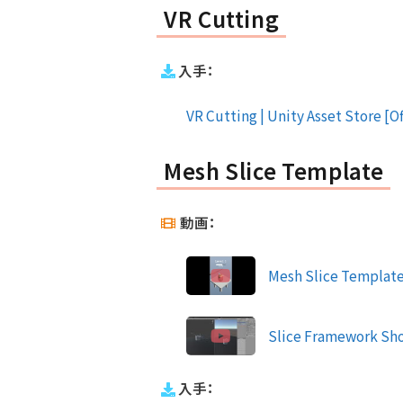
VR Cutting
入手：
VR Cutting | Unity Asset Store [Of
Mesh Slice Template
動画：
Mesh Slice Templat
Slice Framework Sh
入手：