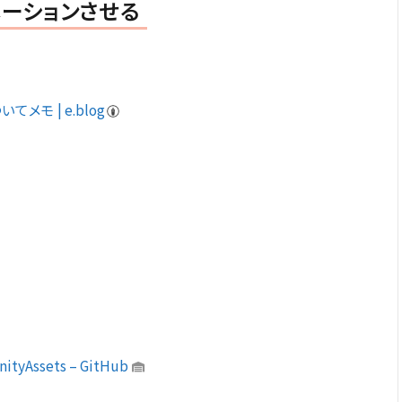
メーションさせる
ついてメモ | e.blog
ityAssets – GitHub