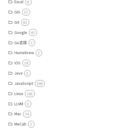
Excel
6
GIS
17
Git
81
Google
47
Go言語
1
Homebrew
2
iOS
18
Java
2
JavaScript
200
Linux
163
LLVM
2
Mac
34
MeCab
1