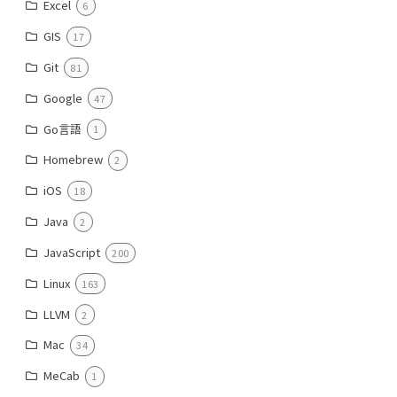
Excel
6
GIS
17
Git
81
Google
47
Go言語
1
Homebrew
2
iOS
18
Java
2
JavaScript
200
Linux
163
LLVM
2
Mac
34
MeCab
1