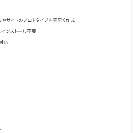
プリやサイトのプロトタイプを素早く作成
にインストール不要
に対応
ル