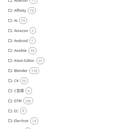
Ableton
77
Affinity
78
AI
79
Amazon
5
Android
7
Ansible
46
Atom Editor
25
Blender
728
C#
36
C言語
4
DTM
283
EC
8
Electron
14