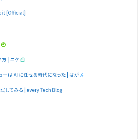
t [Official]
a
方 | ニケ
ビューは AI に任せる時代になった | はが
してみる | every Tech Blog