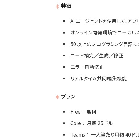
特徴
AI エージェントを使用して、ア
オンライン開発環境でローカル
50 以上のプログラミング言語
コード補完／生成／修正
エラー自動修正
リアルタイム共同編集機能
プラン
Free
：
無料
Core
：
月額 25 ドル
Teams
：
一人当たり月額 40 ド