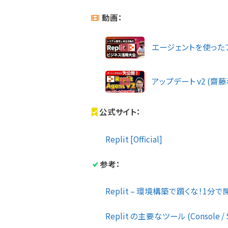
動画：
エージェントを使った
アップデート v2 (齋
公式サイト：
Replit [Official]
参考：
Replit – 環境構築で躓くな！1分で開
Replit の主要なツール (Console / S