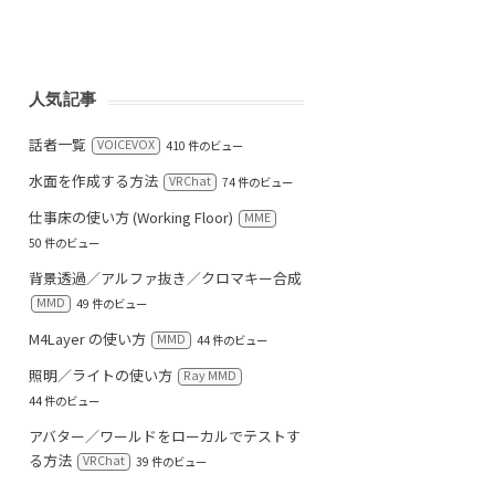
人気記事
話者一覧
VOICEVOX
410 件のビュー
水面を作成する方法
VRChat
74 件のビュー
仕事床の使い方 (Working Floor)
MME
50 件のビュー
背景透過／アルファ抜き／クロマキー合成
MMD
49 件のビュー
M4Layer の使い方
MMD
44 件のビュー
照明／ライトの使い方
Ray MMD
44 件のビュー
アバター／ワールドをローカルでテストす
る方法
VRChat
39 件のビュー