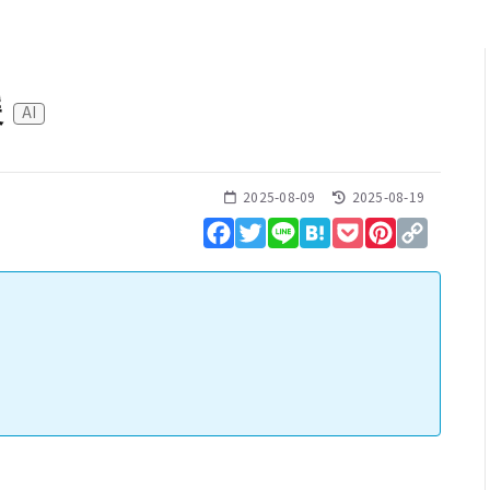
援
AI
2025-08-09
2025-08-19
Facebook
Twitter
Line
Hatena
Pocket
Pinterest
Copy
Link