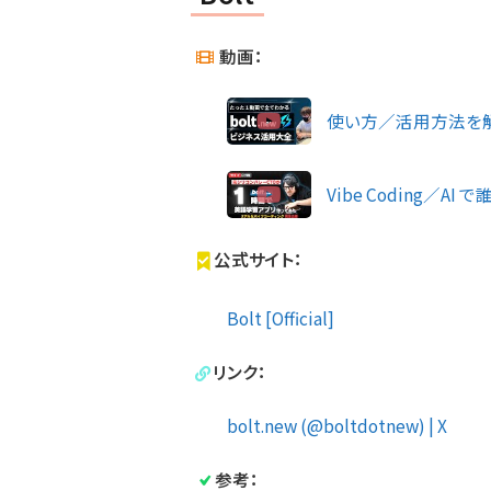
動画：
使い方／活用方法を解説
Vibe Coding／
公式サイト：
Bolt [Official]
リンク：
bolt.new (@boltdotnew) | X
参考：