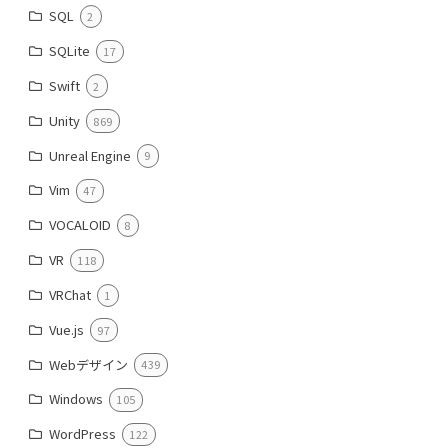
SQL
2
SQLite
17
Swift
2
Unity
869
Unreal Engine
9
Vim
47
VOCALOID
8
VR
118
VRChat
1
Vue.js
97
Webデザイン
439
Windows
105
WordPress
122