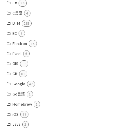
C#
36
C言語
4
DTM
283
EC
8
Electron
14
Excel
6
GIS
17
Git
81
Google
47
Go言語
1
Homebrew
2
iOS
18
Java
2