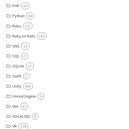
PHP
34
Python
94
Ruby
212
Ruby on Rails
263
SNS
19
SQL
2
SQLite
17
Swift
2
Unity
869
Unreal Engine
9
Vim
47
VOCALOID
8
VR
118