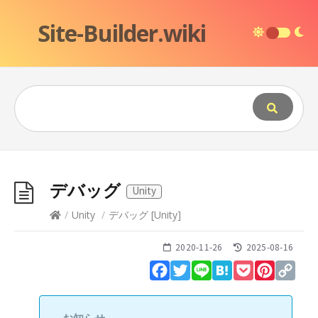
Site-Builder.wiki
デバッグ
Unity
/
Unity
/
デバッグ
[
Unity
]
2020-11-26
2025-08-16
Facebook
Twitter
Line
Hatena
Pocket
Pinteres
Cop
Lin