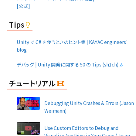
[公式]
Tips
Unity で C# を使うときのヒント集 | KAYAC engineers’
blog
デバッグ | Unity 開発に関する 50 の Tips (sh1ch)
チュートリアル
Debugging Unity Crashes & Errors (Jason
Weimann)
Use Custom Editors to Debug and
Visualize Anything in Your Game (Jason