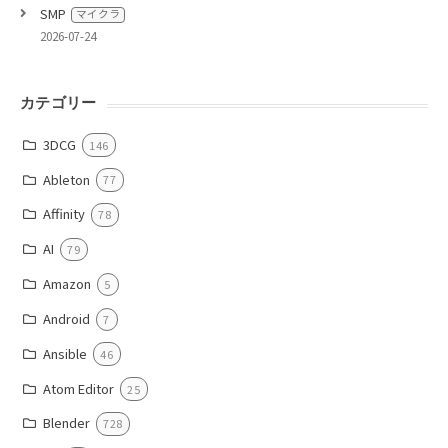
SMP
マイクラ
2026-07-24
カテゴリー
3DCG
146
Ableton
77
Affinity
78
AI
79
Amazon
5
Android
7
Ansible
46
Atom Editor
25
Blender
728