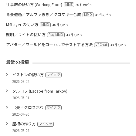
仕事床の使い方 (Working Floor)
MME
50 件のビュー
背景透過／アルファ抜き／クロマキー合成
MMD
48 件のビュー
M4Layer の使い方
MMD
46 件のビュー
照明／ライトの使い方
Ray MMD
43 件のビュー
アバター／ワールドをローカルでテストする方法
VRChat
38 件のビュー
最近の投稿
ピストンの使い方
マイクラ
2026-08-02
タルコフ (Escape from Tarkov)
2026-07-31
弓矢／クロスボウ
マイクラ
2026-07-30
屋根の作り方
マイクラ
2026-07-29