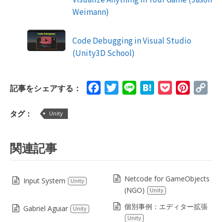
Weimann)
Code Debugging in Visual Studio
(Unity3D School)
Facebook
Twitter
Line
Hatena
Pocket
Pinteres
Cop
記事をシェアする：
Lin
タグ：
Unity
関連記事
Netcode for GameObjects
Input System
Unity
(NGO)
Unity
個別事例：エディター拡張
Gabriel Aguiar
Unity
Unity