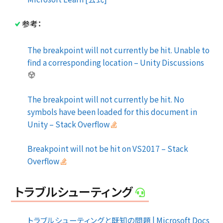
参考：
The breakpoint will not currently be hit. Unable to
find a corresponding location – Unity Discussions
The breakpoint will not currently be hit. No
symbols have been loaded for this document in
Unity – Stack Overflow
Breakpoint will not be hit on VS2017 – Stack
Overflow
トラブルシューティング
トラブルシューティングと既知の問題 | Microsoft Docs