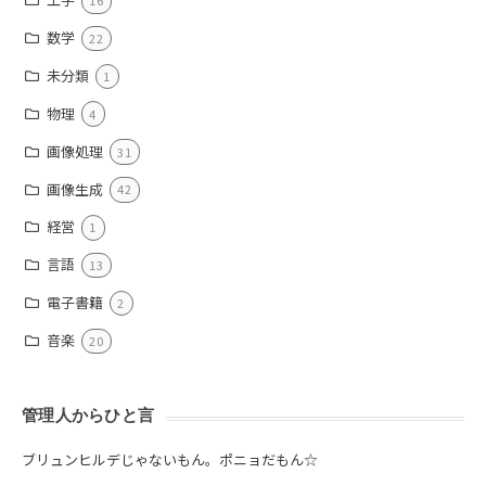
16
数学
22
未分類
1
物理
4
画像処理
31
画像生成
42
経営
1
言語
13
電子書籍
2
音楽
20
管理人からひと言
ブリュンヒルデじゃないもん。ポニョだもん☆