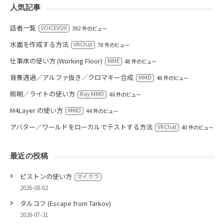
人気記事
話者一覧
VOICEVOX
392 件のビュー
水面を作成する方法
VRChat
78 件のビュー
仕事床の使い方 (Working Floor)
MME
48 件のビュー
背景透過／アルファ抜き／クロマキー合成
MMD
48 件のビュー
照明／ライトの使い方
Ray MMD
46 件のビュー
M4Layer の使い方
MMD
44 件のビュー
アバター／ワールドをローカルでテストする方法
VRChat
40 件のビュー
最近の投稿
ピストンの使い方
マイクラ
2026-08-02
タルコフ (Escape from Tarkov)
2026-07-31