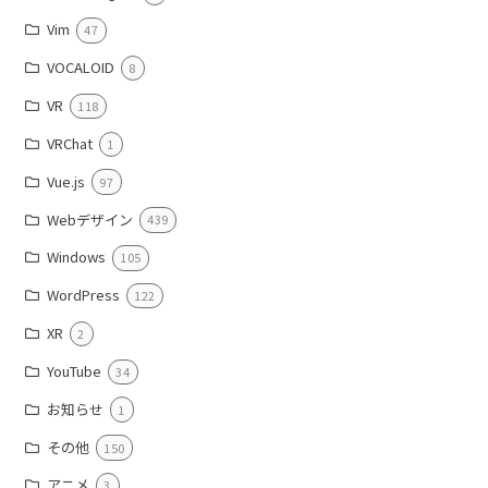
Vim
47
VOCALOID
8
VR
118
VRChat
1
Vue.js
97
Webデザイン
439
Windows
105
WordPress
122
XR
2
YouTube
34
お知らせ
1
その他
150
アニメ
3