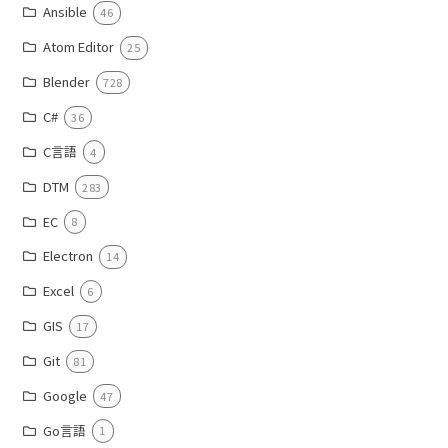
Ansible
46
Atom Editor
25
Blender
728
C#
36
C言語
4
DTM
283
EC
8
Electron
14
Excel
6
GIS
17
Git
81
Google
47
Go言語
1