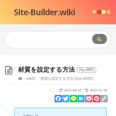
Site-Builder.wiki
材質を設定する方法
Ray MMD
/
MMD
/
材質を設定する方法
[
Ray MMD
]
2023-08-12
2025-02-14
Facebook
Twitter
Line
Hatena
Pocket
Pinteres
Cop
Lin