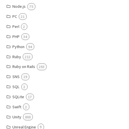
Node.js
75
PC
21
Perl
2
PHP
34
Python
94
Ruby
212
Ruby on Rails
263
SNS
19
SQL
2
SQLite
17
Swift
2
Unity
869
Unreal Engine
9