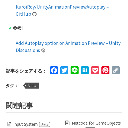
KuroiRoy/UnityAnimationPreviewAutoplay –
GitHub
参考：
Add Autoplay option on Animation Preview – Unity
Discussions
Facebook
Twitter
Line
Hatena
Pocket
Pinteres
Cop
記事をシェアする：
Lin
タグ：
Unity
関連記事
Netcode for GameObjects
Input System
Unity