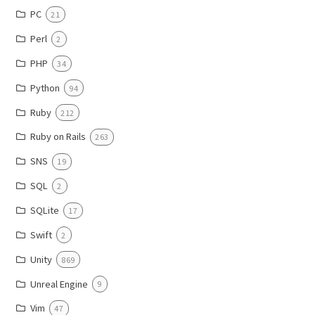
PC
21
Perl
2
PHP
34
Python
94
Ruby
212
Ruby on Rails
263
SNS
19
SQL
2
SQLite
17
Swift
2
Unity
869
Unreal Engine
9
Vim
47