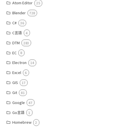
Atom Editor
25
Blender
728
C#
36
C言語
4
DTM
283
EC
8
Electron
14
Excel
6
GIS
17
Git
81
Google
47
Go言語
1
Homebrew
2