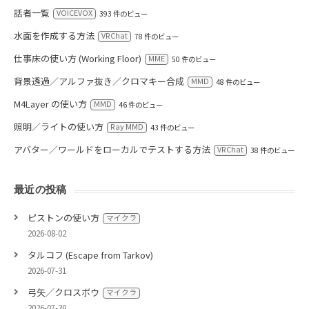
話者一覧
VOICEVOX
393 件のビュー
水面を作成する方法
VRChat
78 件のビュー
仕事床の使い方 (Working Floor)
MME
50 件のビュー
背景透過／アルファ抜き／クロマキー合成
MMD
48 件のビュー
M4Layer の使い方
MMD
46 件のビュー
照明／ライトの使い方
Ray MMD
43 件のビュー
アバター／ワールドをローカルでテストする方法
VRChat
38 件のビュー
最近の投稿
ピストンの使い方
マイクラ
2026-08-02
タルコフ (Escape from Tarkov)
2026-07-31
弓矢／クロスボウ
マイクラ
2026-07-30